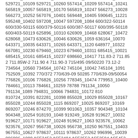
529721_10109 529721_10260 557414_10209 557414_10241
565819_10057 565819_10170 565819_10247 566273_10028
566273_10252 567076_10401 569448_10405 590645_11221
595248_10402 597208_10047 597208_1084 600/322-50114
600/330-50115 600/379-50116 600/387-50117 600/395-50118
600/403-50119 625896_10310 626909_10468 628067_10472
628068_10473 630626_10046 630626_1059 636164_10070
643371_10035 643371_10265 643371_1120 648977_10322
667081_10230 679460_10223 679460_10311 685415_10021
685415_10161 685415_10237 698660_10417 711.83-2 711.85
2 711.85W-2 711.90 4 711.90-3 715/495 09/50220 73.12-2
734564_10560 734564_10742 745104_10042 745104_1091
752509_10392 770/372 770/639-09 50285 770/639-09/50054
776826_10106 776826_10256 778345_10474 779953_10400
784661_10113 784661_10259 78788 791134_10050
791134_1089 794831_10066 794831_10172 810
810724_10391 822281_10398 855028_10029 855028_10167
855028_10244 855028_1115 869207_10025 869207_10169
869207_10246 874270_10399 901063_10357 904348_10104
904348_10254 918193_1048 919249_10528 919627_10032
919627_10171 919627_10248 919627_1063 923576_10062
923576_10267 956738_10026 956738_10250 967551_10403
967551_10627 978637_10111 978637_10262 996996_10039