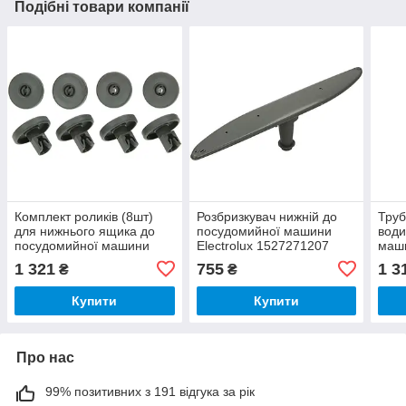
Подібні товари компанії
Комплект роликів (8шт)
Розбризкувач нижній до
Труб
для нижнього ящика до
посудомийної машини
води
посудомийної машини
Electrolux 1527271207
маши
Electrolux 50286965004
152
1 321
755
1 3
₴
₴
Купити
Купити
Про нас
99% позитивних з 191 відгука за рік