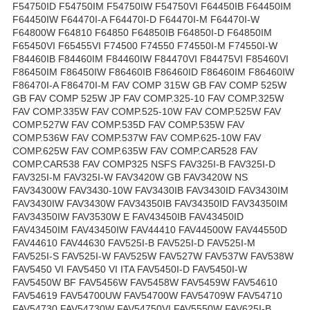
F54750ID F54750IM F54750IW F54750VI F64450IB F64450IM
F64450IW F64470I-A F64470I-D F64470I-M F64470I-W
F64800W F64810 F64850 F64850IB F64850I-D F64850IM
F65450VI F65455VI F74500 F74550 F74550I-M F74550I-W
F84460IB F84460IM F84460IW F84470VI F84475VI F85460VI
F86450IM F86450IW F86460IB F86460ID F86460IM F86460IW
F86470I-A F86470I-M FAV COMP 315W GB FAV COMP 525W
GB FAV COMP 525W JP FAV COMP.325-10 FAV COMP.325W
FAV COMP.335W FAV COMP.525-10W FAV COMP.525W FAV
COMP.527W FAV COMP.535D FAV COMP.535W FAV
COMP.536W FAV COMP.537W FAV COMP.625-10W FAV
COMP.625W FAV COMP.635W FAV COMP.CAR528 FAV
COMP.CAR538 FAV COMP325 NSFS FAV325I-B FAV325I-D
FAV325I-M FAV325I-W FAV3420W GB FAV3420W NS
FAV34300W FAV3430-10W FAV3430IB FAV3430ID FAV3430IM
FAV3430IW FAV3430W FAV34350IB FAV34350ID FAV34350IM
FAV34350IW FAV3530W E FAV43450IB FAV43450ID
FAV43450IM FAV43450IW FAV44410 FAV44500W FAV44550D
FAV44610 FAV44630 FAV525I-B FAV525I-D FAV525I-M
FAV525I-S FAV525I-W FAV525W FAV527W FAV537W FAV538W
FAV5450 VI FAV5450 VI ITA FAV5450I-D FAV5450I-W
FAV5450W BF FAV5456W FAV5458W FAV5459W FAV54610
FAV54619 FAV54700UW FAV54700W FAV54709W FAV54710
FAV54730 FAV54730W FAV54750VI FAV5550W FAV625I-B