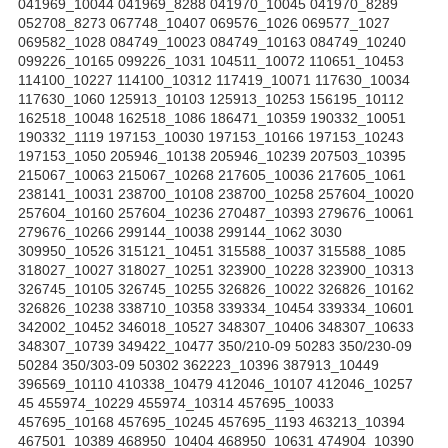
041969_10044 041969_8288 041970_10045 041970_8289
052708_8273 067748_10407 069576_1026 069577_1027
069582_1028 084749_10023 084749_10163 084749_10240
099226_10165 099226_1031 104511_10072 110651_10453
114100_10227 114100_10312 117419_10071 117630_10034
117630_1060 125913_10103 125913_10253 156195_10112
162518_10048 162518_1086 186471_10359 190332_10051
190332_1119 197153_10030 197153_10166 197153_10243
197153_1050 205946_10138 205946_10239 207503_10395
215067_10063 215067_10268 217605_10036 217605_1061
238141_10031 238700_10108 238700_10258 257604_10020
257604_10160 257604_10236 270487_10393 279676_10061
279676_10266 299144_10038 299144_1062 3030
309950_10526 315121_10451 315588_10037 315588_1085
318027_10027 318027_10251 323900_10228 323900_10313
326745_10105 326745_10255 326826_10022 326826_10162
326826_10238 338710_10358 339334_10454 339334_10601
342002_10452 346018_10527 348307_10406 348307_10633
348307_10739 349422_10477 350/210-09 50283 350/230-09
50284 350/303-09 50302 362223_10396 387913_10449
396569_10110 410338_10479 412046_10107 412046_10257
45 455974_10229 455974_10314 457695_10033
457695_10168 457695_10245 457695_1193 463213_10394
467501_10389 468950_10404 468950_10631 474904_10390