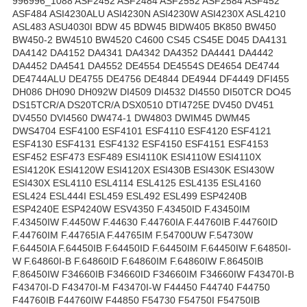
996996_1088 ASF2452 ASF2484 ASF2552 ASF2584 ASF452
ASF484 ASI4230ALU ASI4230N ASI4230W ASI4230X ASL4210
ASL483 ASU4030I BDW 45 BDW45 BIDW405 BK850 BW450
BW450-2 BW4510 BW4520 C4600 CS45 CS45E D045 DA4131
DA4142 DA4152 DA4341 DA4342 DA4352 DA4441 DA4442
DA4452 DA4541 DA4552 DE4554 DE4554S DE4654 DE4744
DE4744ALU DE4755 DE4756 DE4844 DE4944 DF4449 DFI455
DH086 DH090 DH092W DI4509 DI4532 DI4550 DI50TCR DO45
DS15TCR/A DS20TCR/A DSX0510 DTI4725E DV450 DV451
DV4550 DVI4560 DW474-1 DW4803 DWIM45 DWM45
DWS4704 ESF4100 ESF4101 ESF4110 ESF4120 ESF4121
ESF4130 ESF4131 ESF4132 ESF4150 ESF4151 ESF4153
ESF452 ESF473 ESF489 ESI4110K ESI4110W ESI4110X
ESI4120K ESI4120W ESI4120X ESI430B ESI430K ESI430W
ESI430X ESL4110 ESL4114 ESL4125 ESL4135 ESL4160
ESL424 ESL444I ESL459 ESL492 ESL499 ESP4240B
ESP4240E ESP4240W ESV4350 F.43450ID F.43450IM
F.43450IW F.4450W F.44630 F.44760IA F.44760IB F.44760ID
F.44760IM F.44765IA F.44765IM F.54700UW F.54730W
F.64450IA F.64450IB F.64450ID F.64450IM F.64450IW F.64850I-
W F.64860I-B F.64860ID F.64860IM F.64860IW F.86450IB
F.86450IW F34660IB F34660ID F34660IM F34660IW F43470I-B
F43470I-D F43470I-M F43470I-W F44450 F44740 F44750
F44760IB F44760IW F44850 F54730 F54750I F54750IB