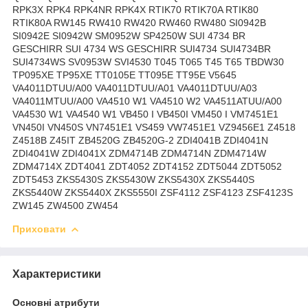
RPK3X RPK4 RPK4NR RPK4X RTIK70 RTIK70A RTIK80
RTIK80A RW145 RW410 RW420 RW460 RW480 SI0942B
SI0942E SI0942W SM0952W SP4250W SUI 4734 BR
GESCHIRR SUI 4734 WS GESCHIRR SUI4734 SUI4734BR
SUI4734WS SV0953W SVI4530 T045 T065 T45 T65 TBDW30
TP095XE TP95XE TT0105E TT095E TT95E V5645
VA4011DTUU/A00 VA4011DTUU/A01 VA4011DTUU/A03
VA4011MTUU/A00 VA4510 W1 VA4510 W2 VA4511ATUU/A00
VA4530 W1 VA4540 W1 VB450 I VB450I VM450 I VM7451E1
VN450I VN450S VN7451E1 VS459 VW7451E1 VZ9456E1 Z4518
Z4518B Z45IT ZB4520G ZB4520G-2 ZDI4041B ZDI4041N
ZDI4041W ZDI4041X ZDM4714B ZDM4714N ZDM4714W
ZDM4714X ZDT4041 ZDT4052 ZDT4152 ZDT5044 ZDT5052
ZDT5453 ZKS5430S ZKS5430W ZKS5430X ZKS5440S
ZKS5440W ZKS5440X ZKS5550I ZSF4112 ZSF4123 ZSF4123S
ZW145 ZW4500 ZW454
Приховати
Характеристики
Основні атрибути