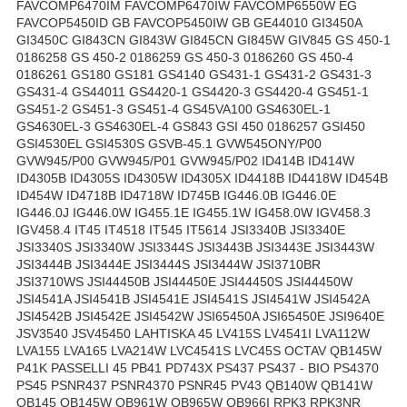
FAVCOMP6470IM FAVCOMP6470IW FAVCOMP6550W EG
FAVCOP5450ID GB FAVCOP5450IW GB GE44010 GI3450A
GI3450C GI843CN GI843W GI845CN GI845W GIV845 GS 450-1
0186258 GS 450-2 0186259 GS 450-3 0186260 GS 450-4
0186261 GS180 GS181 GS4140 GS431-1 GS431-2 GS431-3
GS431-4 GS44011 GS4420-1 GS4420-3 GS4420-4 GS451-1
GS451-2 GS451-3 GS451-4 GS45VA100 GS4630EL-1
GS4630EL-3 GS4630EL-4 GS843 GSI 450 0186257 GSI450
GSI4530EL GSI4530S GSVB-45.1 GVW545ONY/P00
GVW945/P00 GVW945/P01 GVW945/P02 ID414B ID414W
ID4305B ID4305S ID4305W ID4305X ID4418B ID4418W ID454B
ID454W ID4718B ID4718W ID745B IG446.0B IG446.0E
IG446.0J IG446.0W IG455.1E IG455.1W IG458.0W IGV458.3
IGV458.4 IT45 IT4518 IT545 IT5614 JSI3340B JSI3340E
JSI3340S JSI3340W JSI3344S JSI3443B JSI3443E JSI3443W
JSI3444B JSI3444E JSI3444S JSI3444W JSI3710BR
JSI3710WS JSI44450B JSI44450E JSI44450S JSI44450W
JSI4541A JSI4541B JSI4541E JSI4541S JSI4541W JSI4542A
JSI4542B JSI4542E JSI4542W JSI65450A JSI65450E JSI9640E
JSV3540 JSV45450 LAHTISKA 45 LV415S LV4541I LVA112W
LVA155 LVA165 LVA214W LVC4541S LVC45S OCTAV QB145W
P41K PASSELLI 45 PB41 PD743X PS437 PS437 - BIO PS4370
PS45 PSNR437 PSNR4370 PSNR45 PV43 QB140W QB141W
QB145 QB145W QB961W QB965W QB966I RPK3 RPK3NR