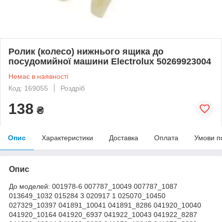
Ролик (колесо) нижнього ящика до
посудомийної машини Electrolux 50269923004
Немає в наявності
Код: 169055
Роздріб
138
₴
Опис
Характеристики
Доставка
Оплата
Умови п
Опис
До моделей: 001978-6 007787_10049 007787_1087
013649_1032 015284 3 020917 1 025070_10450
027329_10397 041891_10041 041891_8286 041920_10040
041920_10164 041920_6937 041922_10043 041922_8287