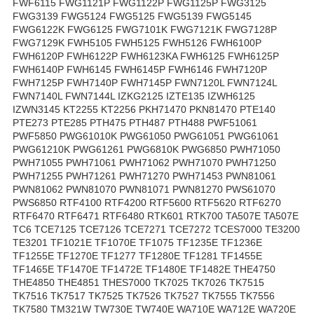
FWF6115 FWG1121P FWG1122P FWG1125P FWG3125
FWG3139 FWG5124 FWG5125 FWG5139 FWG5145
FWG6122K FWG6125 FWG7101K FWG7121K FWG7128P
FWG7129K FWH5105 FWH5125 FWH5126 FWH6100P
FWH6120P FWH6122P FWH6123KA FWH6125 FWH6125P
FWH6140P FWH6145 FWH6145P FWH6146 FWH7120P
FWH7125P FWH7140P FWH7145P FWN7120L FWN7124L
FWN7140L FWN7144L IZKG2125 IZTE135 IZWH6125
IZWN3145 KT2255 KT2256 PKH71470 PKN81470 PTE140
PTE273 PTE285 PTH475 PTH487 PTH488 PWF51061
PWF5850 PWG61010K PWG61050 PWG61051 PWG61061
PWG61210K PWG61261 PWG6810K PWG6850 PWH71050
PWH71055 PWH71061 PWH71062 PWH71070 PWH71250
PWH71255 PWH71261 PWH71270 PWH71453 PWN81061
PWN81062 PWN81070 PWN81071 PWN81270 PWS61070
PWS6850 RTF4100 RTF4200 RTF5600 RTF5620 RTF6270
RTF6470 RTF6471 RTF6480 RTK601 RTK700 TA507E TA507E
TC6 TCE7125 TCE7126 TCE7271 TCE7272 TCES7000 TE3200
TE3201 TF1021E TF1070E TF1075 TF1235E TF1236E
TF1255E TF1270E TF1277 TF1280E TF1281 TF1455E
TF1465E TF1470E TF1472E TF1480E TF1482E THE4750
THE4850 THE4851 THES7000 TK7025 TK7026 TK7515
TK7516 TK7517 TK7525 TK7526 TK7527 TK7555 TK7556
TK7580 TM321W TW730E TW740E WA710E WA712E WA720E