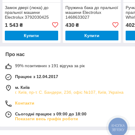
Замок двері (люка) до
Пружина бака до пральної
Ручк
пральної машини
машини Electrolux
пра
Electrolux 3792030425
1468633027
Whir
1 543
430
402
₴
₴
Купити
Купити
Про нас
99% позитивних з 191 відгука за рік
Працює з 12.04.2017
м. Київ
г. Київ, пр-т. С. Бандери, 23б, офіс №107, Київ, Україна
Контакти
Сьогодні працює з 09:00 до 18:00
Показати весь графік роботи
КНОПКА
ЗВ'ЯЗКУ