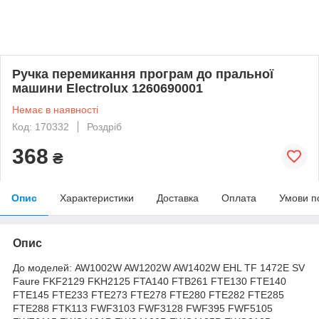
Ручка перемикання програм до пральної
машини Electrolux 1260690001
Немає в наявності
Код: 170332
Роздріб
368
₴
Опис
Характеристики
Доставка
Оплата
Умови п
Опис
До моделей: AW1002W AW1202W AW1402W EHL TF 1472E SV
Faure FKF2129 FKH2125 FTA140 FTB261 FTE130 FTE140
FTE145 FTE233 FTE273 FTE278 FTE280 FTE282 FTE285
FTE288 FTK113 FWF3103 FWF3128 FWF395 FWF5105