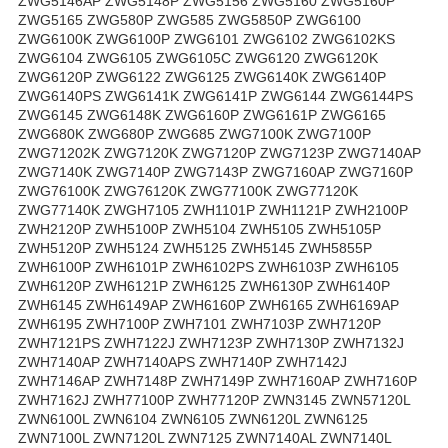
ZWG5146AP ZWG5148P ZWG5156 ZWG5160 ZWG5160P
ZWG5165 ZWG580P ZWG585 ZWG5850P ZWG6100
ZWG6100K ZWG6100P ZWG6101 ZWG6102 ZWG6102KS
ZWG6104 ZWG6105 ZWG6105C ZWG6120 ZWG6120K
ZWG6120P ZWG6122 ZWG6125 ZWG6140K ZWG6140P
ZWG6140PS ZWG6141K ZWG6141P ZWG6144 ZWG6144PS
ZWG6145 ZWG6148K ZWG6160P ZWG6161P ZWG6165
ZWG680K ZWG680P ZWG685 ZWG7100K ZWG7100P
ZWG71202K ZWG7120K ZWG7120P ZWG7123P ZWG7140AP
ZWG7140K ZWG7140P ZWG7143P ZWG7160AP ZWG7160P
ZWG76100K ZWG76120K ZWG77100K ZWG77120K
ZWG77140K ZWGH7105 ZWH1101P ZWH1121P ZWH2100P
ZWH2120P ZWH5100P ZWH5104 ZWH5105 ZWH5105P
ZWH5120P ZWH5124 ZWH5125 ZWH5145 ZWH5855P
ZWH6100P ZWH6101P ZWH6102PS ZWH6103P ZWH6105
ZWH6120P ZWH6121P ZWH6125 ZWH6130P ZWH6140P
ZWH6145 ZWH6149AP ZWH6160P ZWH6165 ZWH6169AP
ZWH6195 ZWH7100P ZWH7101 ZWH7103P ZWH7120P
ZWH7121PS ZWH7122J ZWH7123P ZWH7130P ZWH7132J
ZWH7140AP ZWH7140APS ZWH7140P ZWH7142J
ZWH7146AP ZWH7148P ZWH7149P ZWH7160AP ZWH7160P
ZWH7162J ZWH77100P ZWH77120P ZWN3145 ZWN57120L
ZWN6100L ZWN6104 ZWN6105 ZWN6120L ZWN6125
ZWN7100L ZWN7120L ZWN7125 ZWN7140AL ZWN7140L