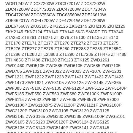
WDR1242W ZDC37200W ZDC37201W ZDC37202W
ZDC47200W ZDC47201W ZDC47203W ZDC47204W
ZDC47209W ZDC67560W ZDC68560W ZDE26610W
ZDE46201W ZDE47200W ZDE47201W ZDE47209W
ZDE67560W ZKG2105 ZKG2125 ZKG2145 ZKH2105 ZKH2125
ZKH2145 ZKN7124 ZTA140 ZTA140 6K/C SMART TD ZTA240
ZTA250 ZTB261 ZTB271 ZTB276 ZTE130 ZTE135 ZTE140
ZTE170 ZTE171 ZTE177 ZTE270 ZTE272 ZTE273 ZTE275
ZTE276 ZTE277 ZTE278 ZTE280 ZTE283 ZTE285 ZTE285C
ZTE286 ZTE288 ZTE2888B ZTE290 ZTE7285 ZTH475 ZTH485
ZTH485C ZTH488 ZTK120 ZTK123 ZTK125 ZWD1261
ZWD1460 ZWD5105 ZWD585 ZWD6105 ZWD685 ZWD7105
ZWD785 ZWF1021 ZWF1022 ZWF1023 ZWF1076 ZWF1201
ZWF1221 ZWF1222 ZWF1223 ZWF1421 ZWF1422 ZWF1423
ZWF1470 ZWF1621 ZWF3105 ZWF3125 ZWF3145 ZWF365
ZWF385 ZWF5100 ZWF5105 ZWF5120P ZWF5125 ZWF5140P
ZWF5185 ZWF550 ZWF560 ZWF580 ZWF6100K ZWF6100P
ZWF6115 ZWF682 ZWF684 ZWF685 ZWF8576 ZWFS7000
ZWG1100P ZWG1102PS ZWG1120P ZWG1121P ZWG2100P
ZWG2120P ZWG3100 ZWG3105 ZWG3120 ZWG3125
ZWG3145 ZWG3165 ZWG380 ZWG385 ZWG5100P ZWG5101
ZWG5105 ZWG5120 ZWG5120P ZWG5124 ZWG5125
ZWG5136 ZWG5140 ZWG5140P ZWG5141 ZWG5145