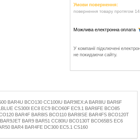
повернення товару протягом 14
У компанії підключені електро
не покидаючи сайту.
00 BAR4U BCO130 CC100IU BAR9IEX:A BAR8IU BAR6F
1BLUE CS300I EC8 EC9 BCO60F EC9.1 BAR6FE BCO85
BCO120 BAR4F BAR8IS BCO110 BAR8ISE BAR4FS BCO120T
 BAR9JET BAR9 BAR51 CC80IU BCO130T BCO65BS EC6
AR50 BAR4 BAR4FE DC300 EC5.1 CS160