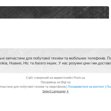
ьні запчастини для побутової техніки та мобільних телефонів. П
kia, Huawei, Htc та багато інших. У нас розумні ціни і ми достав
Сайт створений на маркетплейсі
Prom.ua
Продавець на Bigl.ua
BigMart - оригінальні запчастини для побутової техніки та смартфонів |
Поскаржитися на контент
|
Пол
Select Language
▼