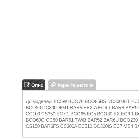
Опис
Характеристики
До моделей: EC5W BCO70 BCO85BS DC300JET EC5
BCO90 DC300DIGIT BAR9IEEX:A EC6.1 BAR8 BAR5
CC100 CS350 EC7.1 BCO65 EC5 BCO80IEX EC8.1 
BCO60G CC80 BAR51.TW/B BAR52 BAR6U BCO230
CS150 BAR6FS CS300A EC510 DC300IS EC7 MB4 B