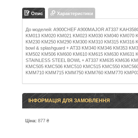
Опис
Характеристики
До моделей: A900CHEF A900MAJOR AT337 KAH358
KM013 KM020 KM021 KM023 KM030 KM040 KM070 
KM230 KM250 KM290 KM300 KM310 KM315 KM316 KM33
bowl & splashguard + AT33 KM340 KM346 KM353 
KM502 KM506 KM600 KM610 KM615 KM630 KM631 K
STAINLESS STEEL BOWL + AT337 KM635 KM636 K
KMC505 KMC506 KMC510 KMC515 KMC550 KMC560 
KMM710 KMM715 KMM750 KMM760 KMM770 KMP03
ІНФОРМАЦІЯ ДЛЯ ЗАМОВЛЕННЯ
Ціна:
877 ₴