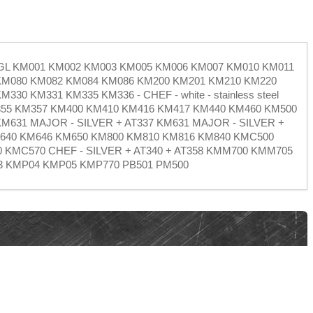
GL KM001 KM002 KM003 KM005 KM006 KM007 KM010 KM011
KM080 KM082 KM084 KM086 KM200 KM201 KM210 KM220
0 KM331 KM335 KM336 - CHEF - white - stainless steel
KM355 KM357 KM400 KM410 KM416 KM417 KM440 KM460 KM500
M631 MAJOR - SILVER + AT337 KM631 MAJOR - SILVER +
M640 KM646 KM650 KM800 KM810 KM816 KM840 KMC500
KMC570 CHEF - SILVER + AT340 + AT358 KMM700 KMM705
 KMP04 KMP05 KMP770 PB501 PM500