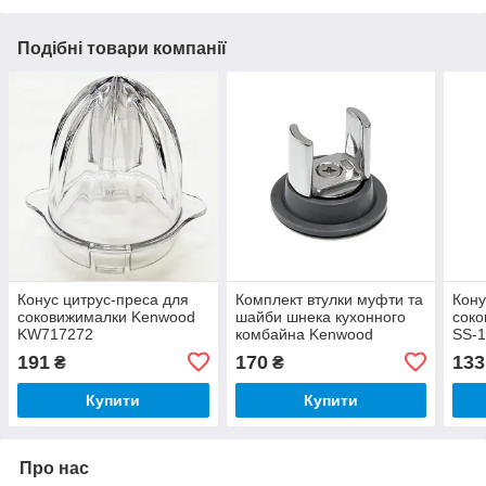
Подібні товари компанії
Конус цитрус-преса для
Комплект втулки муфти та
Кону
соковижималки Kenwood
шайби шнека кухонного
соко
KW717272
комбайна Kenwood
SS-1
KW715989
191
170
133
₴
₴
Купити
Купити
Про нас