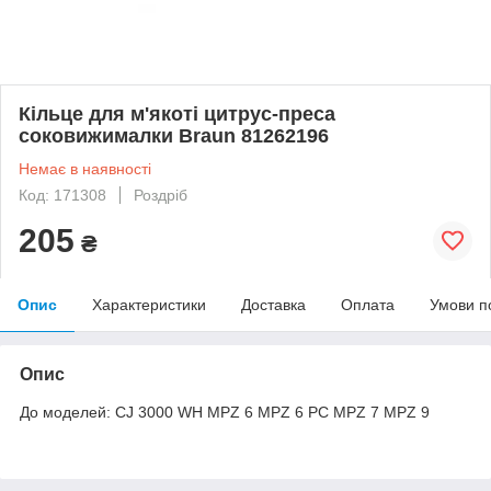
Кільце для м'якоті цитрус-преса
соковижималки Braun 81262196
Немає в наявності
Код: 171308
Роздріб
205
₴
Опис
Характеристики
Доставка
Оплата
Умови п
Опис
До моделей: CJ 3000 WH MPZ 6 MPZ 6 PC MPZ 7 MPZ 9