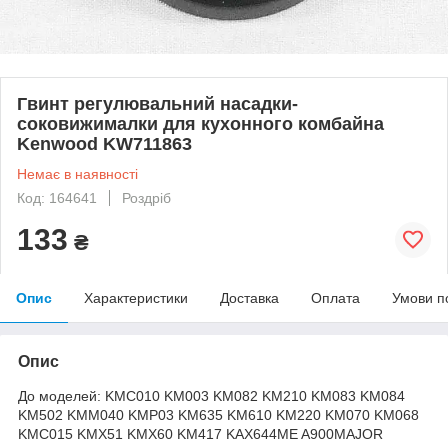
Гвинт регулювальний насадки-
соковижималки для кухонного комбайна
Kenwood KW711863
Немає в наявності
Код: 164641
Роздріб
133
₴
Опис
Характеристики
Доставка
Оплата
Умови п
Опис
До моделей: KMC010 KM003 KM082 KM210 KM083 KM084
KM502 KMM040 KMP03 KM635 KM610 KM220 KM070 KM068
KMC015 KMX51 KMX60 KM417 KAX644ME A900MAJOR