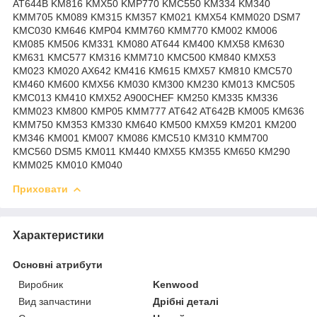
AT644B KM816 KMX50 KMP770 KMC550 KM334 KM340
KMM705 KM089 KM315 KM357 KM021 KMX54 KMM020 DSM7
KMC030 KM646 KMP04 KMM760 KMM770 KM002 KM006
KM085 KM506 KM331 KM080 AT644 KM400 KMX58 KM630
KM631 KMC577 KM316 KMM710 KMC500 KM840 KMX53
KM023 KM020 AX642 KM416 KM615 KMX57 KM810 KMC570
KM460 KM600 KMX56 KM030 KM300 KM230 KM013 KMC505
KMC013 KM410 KMX52 A900CHEF KM250 KM335 KM336
KMM023 KM800 KMP05 KMM777 AT642 AT642B KM005 KM636
KMM750 KM353 KM330 KM640 KM500 KMX59 KM201 KM200
KM346 KM001 KM007 KM086 KMC510 KM310 KMM700
KMC560 DSM5 KM011 KM440 KMX55 KM355 KM650 KM290
KMM025 KM010 KM040
Приховати
Характеристики
Основні атрибути
Виробник
Kenwood
Вид запчастини
Дрібні деталі