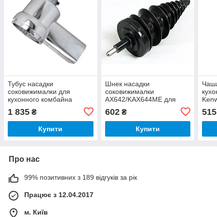
Тубус насадки
Шнек насадки
Чаш
соковижималки для
соковижималки
кухо
кухонного комбайна
AX642/KAX644ME для
Ken
Kenwood KW711888
кухонного комбайна
KW7
1 835
602
515
₴
₴
Kenwood KW715962
Купити
Купити
Про нас
99% позитивних з 189 відгуків за рік
Працює з 12.04.2017
м. Київ