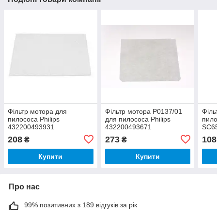
Фільтр мотора для
Фільтр мотора P0137/01
Філь
пилососа Philips
для пилососа Philips
пил
432200493931
432200493671
SC65
dj63
208
273
108
₴
₴
Купити
Купити
Про нас
99% позитивних з 189 відгуків за рік