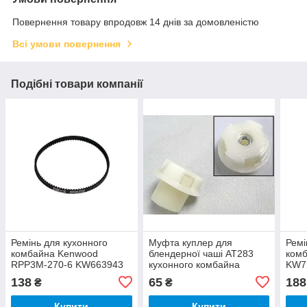
Повернення товару впродовж 14 днів за домовленістю
Всі умови повернення
Подібні товари компанії
Ремінь для кухонного
Муфта куплер для
Ремі
комбайна Kenwood
блендерної чаші AT283
ком
RPP3M-270-6 KW663943
кухонного комбайна
KW7
Kenwood KW706977
138
65
188
₴
₴
Купити
Купити