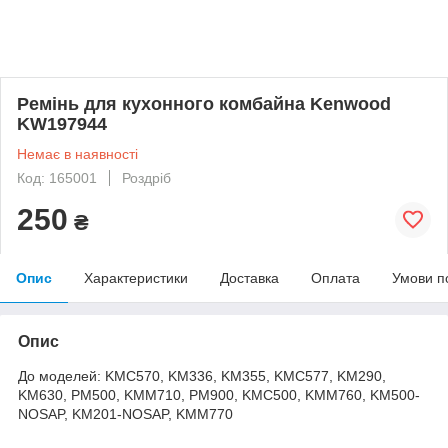
Ремінь для кухонного комбайна Kenwood
KW197944
Немає в наявності
Код: 165001
Роздріб
250
₴
Опис
Характеристики
Доставка
Оплата
Умови п
Опис
До моделей: KMC570, KM336, KM355, KMC577, KM290,
KM630, PM500, KMM710, PM900, KMC500, KMM760, KM500-
NOSAP, KM201-NOSAP, KMM770