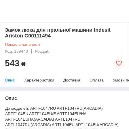
Замок люка для пральної машини Indesit
Ariston C00111494
Немає в наявності
Код: 169448
Роздріб
543
₴
Опис
Характеристики
Доставка
Оплата
Умови п
Опис
До моделей: ARTF1047RU ARTF1047RU(ARCADIA)
ARTF104EU ARTF104EU/E ARTF104EU/HA
ARTF104EUHA(ARCADIA) ARTL1047RU
ARTL1047RU(ARCADIA) ARTL104EU ARTL104EU(ARCADIA)