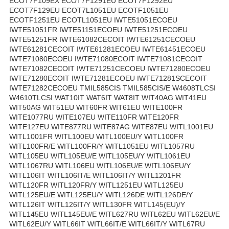
ECOT7F109EX ECOT7F1291EU ECOT7F1292EU
ECOT7F129EU ECOT7L1051EU ECOTF1051EU
ECOTF1251EU ECOTL1051EU IWTE51051ECOEU
IWTE51051FR IWTE51151ECOEU IWTE51251ECOEU
IWTE51251FR IWTE61082CECOIT IWTE61251CECOEU
IWTE61281CECOIT IWTE61281ECOEU IWTE61451ECOEU
IWTE71080ECOEU IWTE71080ECOIT IWTE71081CECOIT
IWTE71082CECOIT IWTE71251CECOEU IWTE71280ECOEU
IWTE71280ECOIT IWTE71281ECOEU IWTE71281SCECOIT
IWTE71282CECOEU TMIL585CIS TMIL585CIS/E W4608TLCSI
W4610TLCSI WAT10IT WAT6IT WAT8IT WIT40AG WIT41EU
WIT50AG WIT51EU WIT60FR WIT61EU WITE100FR
WITE1077RU WITE107EU WITE110FR WITE120FR
WITE127EU WITE877RU WITE87AG WITE87EU WITL1001EU
WITL1001FR WITL100EU WITL100EU/Y WITL100FR
WITL100FR/E WITL100FR/Y WITL1051EU WITL1057RU
WITL105EU WITL105EU/E WITL105EU/Y WITL1061EU
WITL1067RU WITL106EU WITL106EU/E WITL106EU/Y
WITL106IT WITL106IT/E WITL106IT/Y WITL1201FR
WITL120FR WITL120FR/Y WITL1251EU WITL125EU
WITL125EU/E WITL125EU/Y WITL126DE WITL126DE/Y
WITL126IT WITL126IT/Y WITL130FR WITL145(EU)/Y
WITL145EU WITL145EU/E WITL627RU WITL62EU WITL62EU/E
WITL62EU/Y WITL66IT WITL66IT/E WITL66IT/Y WITL67RU