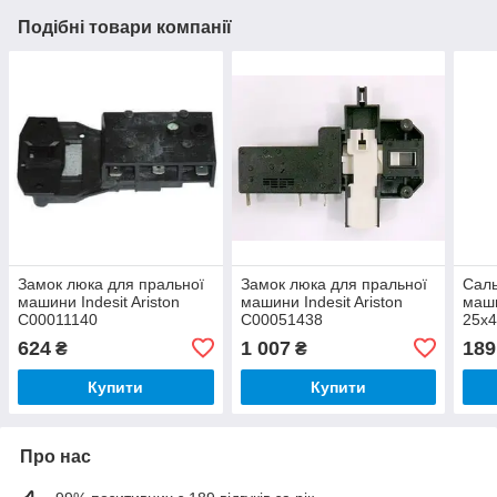
Подібні товари компанії
Замок люка для пральної
Замок люка для пральної
Саль
машини Indesit Ariston
машини Indesit Ariston
маши
C00011140
C00051438
25x4
C00
624
1 007
189
₴
₴
Купити
Купити
Про нас