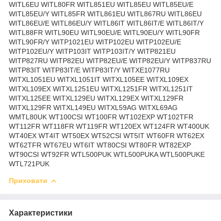
WITL6EU WITL80FR WITL851EU WITL85EU WITL85EU/E
WITL85EU/Y WITL85FR WITL861EU WITL867RU WITL86EU
WITL86EU/E WITL86EU/Y WITL86IT WITL86IT/E WITL86IT/Y
WITL88FR WITL90EU WITL90EU/E WITL90EU/Y WITL90FR
WITL90FR/Y WITP1021EU WITP102EU WITP102EU/E
WITP102EU/Y WITP103IT WITP103IT/Y WITP821EU
WITP827RU WITP82EU WITP82EU/E WITP82EU/Y WITP837RU
WITP83IT WITP83IT/E WITP83IT/Y WITXE1077RU
WITXL1051EU WITXL1051IT WITXL105EE WITXL109EX
WITXL109EX WITXL1251EU WITXL1251FR WITXL1251IT
WITXL125EE WITXL129EU WITXL129EX WITXL129FR
WITXL129FR WITXL149EU WITXL59AG WITXL69AG
WMTL80UK WT100CSI WT100FR WT102EXP WT102TFR
WT112FR WT118FR WT119FR WT120EX WT124FR WT400UK
WT40EX WT4IT WT50EX WT52CSI WT5IT WT60FR WT62EX
WT62TFR WT67EU WT6IT WT80CSI WT80FR WT82EXP
WT90CSI WT92FR WTL500PUK WTL500PUKA WTL500PUKE
WTL721PUK
Приховати
Характеристики