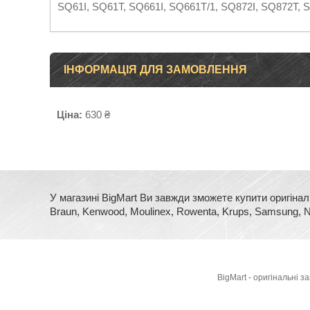
SQ61I, SQ61T, SQ661I, SQ661T/1, SQ872I, SQ872T, 
ІНФОРМАЦІЯ ДЛЯ ЗАМОВЛЕННЯ
Ціна:
630 ₴
У магазині BigMart Ви завжди зможете купити оригінал
Braun, Kenwood, Moulinex, Rowenta, Krups, Samsung, No