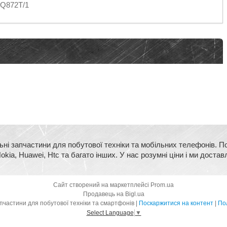
SQ872T/1
ьні запчастини для побутової техніки та мобільних телефонів. П
kia, Huawei, Htc та багато інших. У нас розумні ціни і ми достав
Сайт створений на маркетплейсі
Prom.ua
Продавець на Bigl.ua
BigMart - оригінальні запчастини для побутової техніки та смартфонів |
Поскаржитися на контент
|
Пол
Select Language
▼