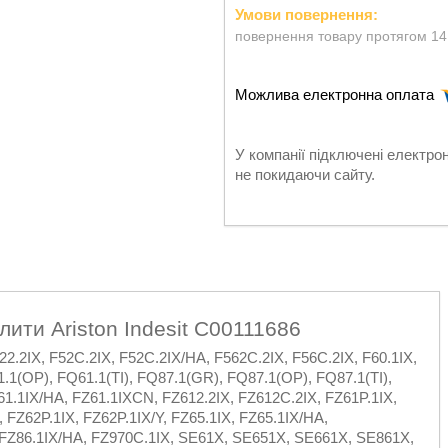
повернення товару протягом 14
У компанії підключені електро
не покидаючи сайту.
ити Ariston Indesit C00111686
IX, F52C.2IX, F52C.2IX/HA, F562C.2IX, F56C.2IX, F60.1IX,
.1(OP), FQ61.1(TI), FQ87.1(GR), FQ87.1(OP), FQ87.1(TI),
1.1IX/HA, FZ61.1IXCN, FZ612.2IX, FZ612C.2IX, FZ61P.1IX,
FZ62P.1IX, FZ62P.1IX/Y, FZ65.1IX, FZ65.1IX/HA,
 FZ86.1IX/HA, FZ970C.1IX, SE61X, SE651X, SE661X, SE861X,