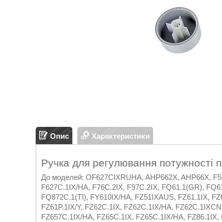
Опис
Характеристики
Ручка для регулювання потужності пл
До моделей: OF627CIXRUHA, AHP662X, AHP66X, F522.2
F627C.1IX/HA, F76C.2IX, F97C.2IX, FQ61.1(GR), FQ61
FQ872C.1(TI), FY610IX/HA, FZ51IXAUS, FZ61.1IX, FZ6
FZ61P.1IX/Y, FZ62C.1IX, FZ62C.1IX/HA, FZ62C.1IXCN, 
FZ657C.1IX/HA, FZ65C.1IX, FZ65C.1IX/HA, FZ86.1IX,