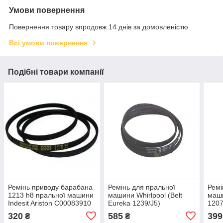
Умови повернення
Повернення товару впродовж 14 днів за домовленістю
Всі умови повернення
Подібні товари компанії
Ремінь приводу барабана
Ремінь для пральної
Ремі
1213 h8 пральної машини
машини Whirlpool (Belt
маши
Indesit Ariston C00083910
Eureka 1239/J5)
120
481235818215
320
585
399
₴
₴