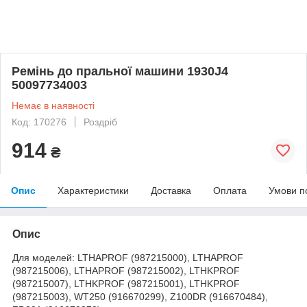
Ремінь до пральної машини 1930J4
50097734003
Немає в наявності
Код: 170276
Роздріб
914
₴
Опис
Характеристики
Доставка
Оплата
Умови п
Опис
Для моделей: LTHAPROF (987215000), LTHAPROF
(987215006), LTHAPROF (987215002), LTHKPROF
(987215007), LTHKPROF (987215001), LTHKPROF
(987215003), WT250 (916670299), Z100DR (916670484),