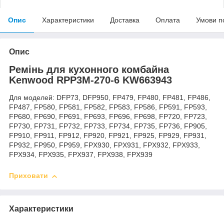
Опис
Характеристики
Доставка
Оплата
Умови п
Опис
Ремінь для кухонного комбайна
Kenwood RPP3M-270-6 KW663943
Для моделей: DFP73, DFP950, FP479, FP480, FP481, FP486,
FP487, FP580, FP581, FP582, FP583, FP586, FP591, FP593,
FP680, FP690, FP691, FP693, FP696, FP698, FP720, FP723,
FP730, FP731, FP732, FP733, FP734, FP735, FP736, FP905,
FP910, FP911, FP912, FP920, FP921, FP925, FP929, FP931,
FP932, FP950, FP959, FPX930, FPX931, FPX932, FPX933,
FPX934, FPX935, FPX937, FPX938, FPX939
Приховати
Характеристики