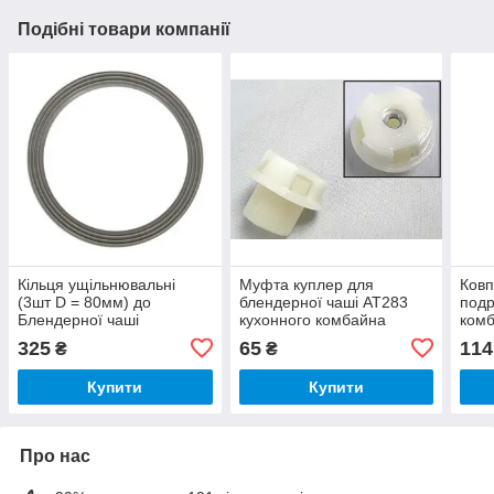
Подібні товари компанії
Кільця ущільнювальні
Муфта куплер для
Ковп
(3шт D = 80мм) до
блендерної чаші AT283
подр
Блендерної чаші
кухонного комбайна
ком
кухонного комбайна
Kenwood KW706977
(3 ш
325
65
114
₴
₴
Kenwood KW680939
Купити
Купити
Про нас