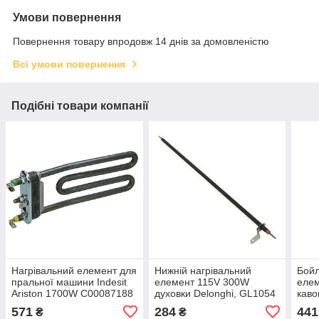
Умови повернення
Повернення товару впродовж 14 днів за домовленістю
Всі умови повернення
Подібні товари компанії
Нагрівальний елемент для
Нижній нагрівальний
Бойл
пральної машини Indesit
елемент 115V 300W
елем
Ariston 1700W C00087188
духовки Delonghi, GL1054
каво
(360мм)
T35
571
284
441
₴
₴