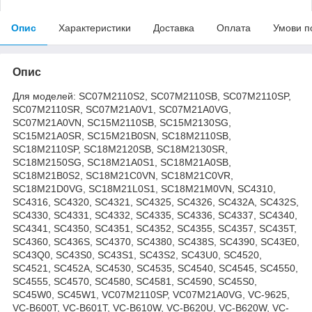
Опис
Характеристики
Доставка
Оплата
Умови п
Опис
Для моделей: SC07M2110S2, SC07M2110SB, SC07M2110SP,
SC07M2110SR, SC07M21A0V1, SC07M21A0VG,
SC07M21A0VN, SC15M2110SB, SC15M2130SG,
SC15M21A0SR, SC15M21B0SN, SC18M2110SB,
SC18M2110SP, SC18M2120SB, SC18M2130SR,
SC18M2150SG, SC18M21A0S1, SC18M21A0SB,
SC18M21B0S2, SC18M21C0VN, SC18M21C0VR,
SC18M21D0VG, SC18M21L0S1, SC18M21M0VN, SC4310,
SC4316, SC4320, SC4321, SC4325, SC4326, SC432A, SC432S,
SC4330, SC4331, SC4332, SC4335, SC4336, SC4337, SC4340,
SC4341, SC4350, SC4351, SC4352, SC4355, SC4357, SC435T,
SC4360, SC436S, SC4370, SC4380, SC438S, SC4390, SC43E0,
SC43Q0, SC43S0, SC43S1, SC43S2, SC43U0, SC4520,
SC4521, SC452A, SC4530, SC4535, SC4540, SC4545, SC4550,
SC4555, SC4570, SC4580, SC4581, SC4590, SC45S0,
SC45W0, SC45W1, VC07M2110SP, VC07M21A0VG, VC-9625,
VC-B600T, VC-B601T, VC-B610W, VC-B620U, VC-B620W, VC-