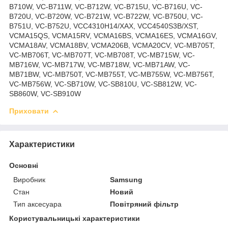
B710W, VC-B711W, VC-B712W, VC-B715U, VC-B716U, VC-
B720U, VC-B720W, VC-B721W, VC-B722W, VC-B750U, VC-
B751U, VC-B752U, VCC4310H14/XAX, VCC4540S3B/XST,
VCMA15QS, VCMA15RV, VCMA16BS, VCMA16ES, VCMA16GV,
VCMA18AV, VCMA18BV, VCMA206B, VCMA20CV, VC-MB705T,
VC-MB706T, VC-MB707T, VC-MB708T, VC-MB715W, VC-
MB716W, VC-MB717W, VC-MB718W, VC-MB71AW, VC-
MB71BW, VC-MB750T, VC-MB755T, VC-MB755W, VC-MB756T,
VC-MB756W, VC-SB710W, VC-SB810U, VC-SB812W, VC-
SB860W, VC-SB910W
Приховати
Характеристики
Основні
Виробник
Samsung
Стан
Новий
Тип аксесуара
Повітряний фільтр
Користувальницькі характеристики