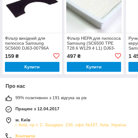
Фільтр вихідний для
Фільтр HEPA для пилососа
Ручк
пилососа Samsung
Samsung (SC6500 TPE
керу
SC5600 DJ63-00796A
T28.6 W129.4 L1) DJ63-
Sam
00900A
007
159
497
1 4
₴
₴
Купити
Купити
Про нас
99% позитивних з 191 відгука за рік
Працює з 12.04.2017
м. Київ
г. Київ, пр-т. С. Бандери, 23б, офіс №107, Київ, Україна
Контакти