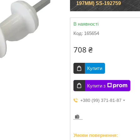
197MM) SS-192759
В наявності
Код:
165654
708 ₴
Купити
Купити з
+380 (99) 371-81-87