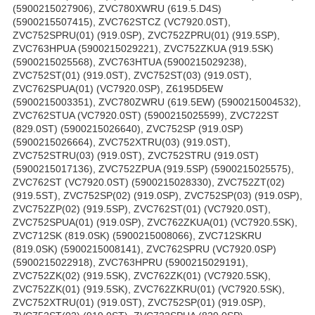
(5900215027906), ZVC780XWRU (619.5.D4S)
(5900215507415), ZVC762STCZ (VC7920.0ST),
ZVC752SPRU(01) (919.0SP), ZVC752ZPRU(01) (919.5SP),
ZVC763HPUA (5900215029221), ZVC752ZKUA (919.5SK)
(5900215025568), ZVC763HTUA (5900215029238),
ZVC752ST(01) (919.0ST), ZVC752ST(03) (919.0ST),
ZVC762SPUA(01) (VC7920.0SP), Z6195D5EW
(5900215003351), ZVC780ZWRU (619.5EW) (5900215004532),
ZVC762STUA (VC7920.0ST) (5900215025599), ZVC722ST
(829.0ST) (5900215026640), ZVC752SP (919.0SP)
(5900215026664), ZVC752XTRU(03) (919.0ST),
ZVC752STRU(03) (919.0ST), ZVC752STRU (919.0ST)
(5900215017136), ZVC752ZPUA (919.5SP) (5900215025575),
ZVC762ST (VC7920.0ST) (5900215028330), ZVC752ZT(02)
(919.5ST), ZVC752SP(02) (919.0SP), ZVC752SP(03) (919.0SP),
ZVC752ZP(02) (919.5SP), ZVC762ST(01) (VC7920.0ST),
ZVC752SPUA(01) (919.0SP), ZVC762ZKUA(01) (VC7920.5SK),
ZVC712SK (819.0SK) (5900215008066), ZVC712SKRU
(819.0SK) (5900215008141), ZVC762SPRU (VC7920.0SP)
(5900215022918), ZVC763HPRU (5900215029191),
ZVC752ZK(02) (919.5SK), ZVC762ZK(01) (VC7920.5SK),
ZVC752ZK(01) (919.5SK), ZVC762ZKRU(01) (VC7920.5SK),
ZVC752XTRU(01) (919.0ST), ZVC752SP(01) (919.0SP),