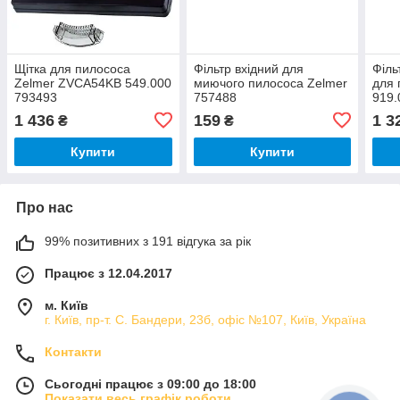
Щітка для пилососа
Фільтр вхідний для
Філь
Zelmer ZVCA54KB 549.000
миючого пилососа Zelmer
для 
793493
757488
919.
1 436
159
1 3
₴
₴
Купити
Купити
Про нас
99% позитивних з 191 відгука за рік
Працює з 12.04.2017
м. Київ
г. Київ, пр-т. С. Бандери, 23б, офіс №107, Київ, Україна
Контакти
Сьогодні працює з 09:00 до 18:00
Показати весь графік роботи