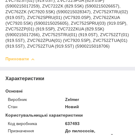
ZVC752ST(02) (919.0ST), ZVC722SPUA (829.0SP)
(5900215017259), ZVC722ZK (829.5SK) (5900215026657),
ZVC762ZK (VC7920.5SK) (5900215028347), ZVC752XTRU(02)
(919.0ST), ZVC762SPRU(01) (VC7920.0SP), ZVC762ZKUA
(VC7920.5SK) (5900215025605), ZVC752SPRU(03) (919.0SP),
ZVC752ZP(01) (919.5SP), ZVC722ZKUA (829.5SK)
(5900215017266), ZVC752STRU(01) (919.0ST), ZVC752ZT(01)
(919.5ST), ZVC762ZPUA(01) (VC7920.5SP), ZVC752ZTUA(01)
(919.5ST), ZVC752ZTUA (919.5ST) (5900215018706)
Приховати
Характеристики
Основні
Виробник
Zelmer
Стан
Новий
Користувальницькі характеристики
Код виробника
637493
Призначення
До пилососів,