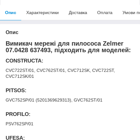
Опис
Характеристики
Доставка
Оплата
Умови п
Опис
Вимикач мережі для пилососа Zelmer
07.0428 637493, підходить для моделей:
CONSTRUCTA:
CVC722ST/01, CVC762ST/01, CVC712SK, CVC722ST,
CVC712SK/01
PITSOS:
GVC752SP/01 (5201369629313), GVC762ST/01
PROFILO:
PSV762SP/01
UFESA: