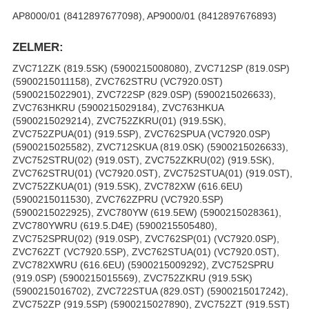
AP8000/01 (8412897677098), AP9000/01 (8412897676893)
ZELMER:
ZVC712ZK (819.5SK) (5900215008080), ZVC712SP (819.0SP)
(5900215011158), ZVC762STRU (VC7920.0ST)
(5900215022901), ZVC722SP (829.0SP) (5900215026633),
ZVC763HKRU (5900215029184), ZVC763HKUA
(5900215029214), ZVC752ZKRU(01) (919.5SK),
ZVC752ZPUA(01) (919.5SP), ZVC762SPUA (VC7920.0SP)
(5900215025582), ZVC712SKUA (819.0SK) (5900215026633),
ZVC752STRU(02) (919.0ST), ZVC752ZKRU(02) (919.5SK),
ZVC762STRU(01) (VC7920.0ST), ZVC752STUA(01) (919.0ST),
ZVC752ZKUA(01) (919.5SK), ZVC782XW (616.6EU)
(5900215011530), ZVC762ZPRU (VC7920.5SP)
(5900215022925), ZVC780YW (619.5EW) (5900215028361),
ZVC780YWRU (619.5.D4E) (5900215505480),
ZVC752SPRU(02) (919.0SP), ZVC762SP(01) (VC7920.0SP),
ZVC762ZT (VC7920.5SP), ZVC762STUA(01) (VC7920.0ST),
ZVC782XWRU (616.6EU) (5900215009292), ZVC752SPRU
(919.0SP) (5900215015569), ZVC752ZKRU (919.5SK)
(5900215016702), ZVC722STUA (829.0ST) (5900215017242),
ZVC752ZP (919.5SP) (5900215027890), ZVC752ZT (919.5ST)