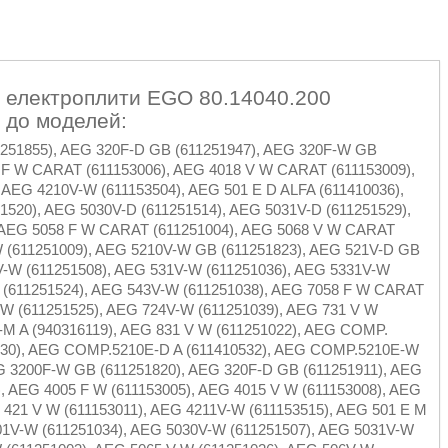
 електроплити EGO 80.14040.200
ь до моделей:
251855), AEG 320F-D GB (611251947), AEG 320F-W GB
 F W CARAT (611153006), AEG 4018 V W CARAT (611153009),
 AEG 4210V-W (611153504), AEG 501 E D ALFA (611410036),
1520), AEG 5030V-D (611251514), AEG 5031V-D (611251529),
, AEG 5058 F W CARAT (611251004), AEG 5068 V W CARAT
W (611251009), AEG 5210V-W GB (611251823), AEG 521V-D GB
V-W (611251508), AEG 531V-W (611251036), AEG 5331V-W
 (611251524), AEG 543V-W (611251038), AEG 7058 F W CARAT
-W (611251525), AEG 724V-W (611251039), AEG 731 V W
E-M A (940316119), AEG 831 V W (611251022), AEG COMP.
530), AEG COMP.5210E-D A (611410532), AEG COMP.5210E-W
G 3200F-W GB (611251820), AEG 320F-D GB (611251911), AEG
, AEG 4005 F W (611153005), AEG 4015 V W (611153008), AEG
 421 V W (611153011), AEG 4211V-W (611153515), AEG 501 E M
01V-W (611251034), AEG 5030V-W (611251507), AEG 5031V-W