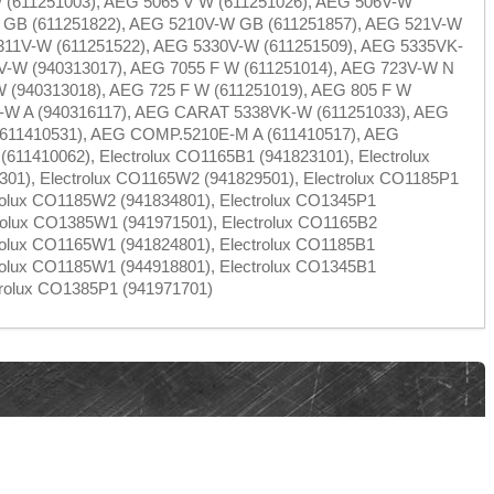
W (611251003), AEG 5065 V W (611251026), AEG 506V-W
D GB (611251822), AEG 5210V-W GB (611251857), AEG 521V-W
311V-W (611251522), AEG 5330V-W (611251509), AEG 5335VK-
V-W (940313017), AEG 7055 F W (611251014), AEG 723V-W N
W (940313018), AEG 725 F W (611251019), AEG 805 F W
E-W A (940316117), AEG CARAT 5338VK-W (611251033), AEG
611410531), AEG COMP.5210E-M A (611410517), AEG
1410062), Electrolux CO1165B1 (941823101), Electrolux
01), Electrolux CO1165W2 (941829501), Electrolux CO1185P1
trolux CO1185W2 (941834801), Electrolux CO1345P1
trolux CO1385W1 (941971501), Electrolux CO1165B2
trolux CO1165W1 (941824801), Electrolux CO1185B1
trolux CO1185W1 (944918801), Electrolux CO1345B1
trolux CO1385P1 (941971701)