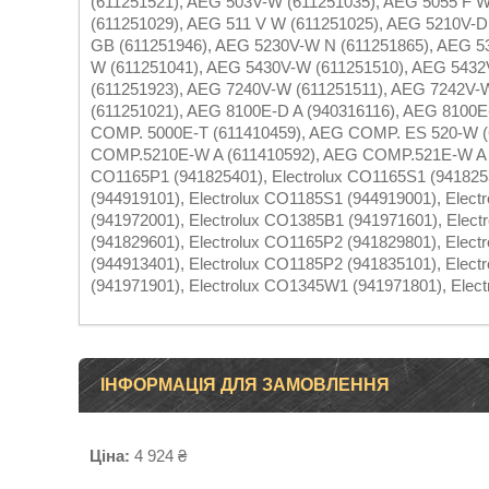
(611251521), AEG 503V-W (611251035), AEG 5055 F 
(611251029), AEG 511 V W (611251025), AEG 5210V-
GB (611251946), AEG 5230V-W N (611251865), AEG 5
W (611251041), AEG 5430V-W (611251510), AEG 5432
(611251923), AEG 7240V-W (611251511), AEG 7242V-
(611251021), AEG 8100E-D A (940316116), AEG 8100
COMP. 5000E-T (611410459), AEG COMP. ES 520-W (
COMP.5210E-W A (611410592), AEG COMP.521E-W A (61
CO1165P1 (941825401), Electrolux CO1165S1 (9418253
(944919101), Electrolux CO1185S1 (944919001), Elec
(941972001), Electrolux CO1385B1 (941971601), Elec
(941829601), Electrolux CO1165P2 (941829801), Elec
(944913401), Electrolux CO1185P2 (941835101), Elec
(941971901), Electrolux CO1345W1 (941971801), Elec
ІНФОРМАЦІЯ ДЛЯ ЗАМОВЛЕННЯ
Ціна:
4 924 ₴