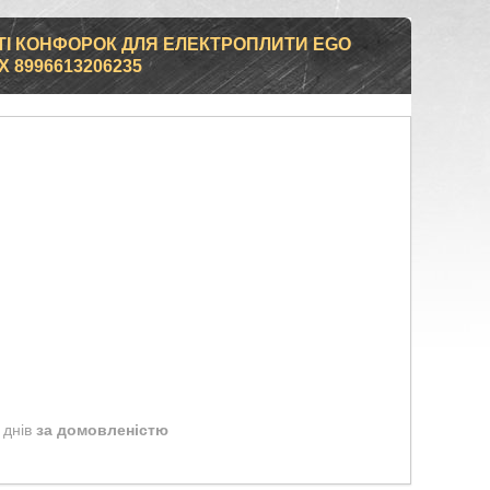
І КОНФОРОК ДЛЯ ЕЛЕКТРОПЛИТИ EGO
X 8996613206235
 днів
за домовленістю