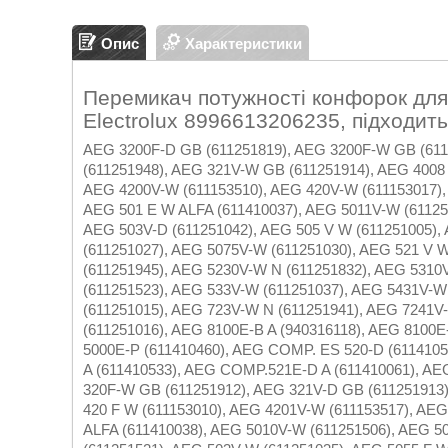
Опис
Характеристики
Перемикач потужності конфорок для
Electrolux 8996613206235, підходит
AEG 3200F-D GB (611251819), AEG 3200F-W GB (611
(611251948), AEG 321V-W GB (611251914), AEG 4008
AEG 4200V-W (611153510), AEG 420V-W (611153017),
AEG 501 E W ALFA (611410037), AEG 5011V-W (61125
AEG 503V-D (611251042), AEG 505 V W (611251005)
(611251027), AEG 5075V-W (611251030), AEG 521 V 
(611251945), AEG 5230V-W N (611251832), AEG 5310
(611251523), AEG 533V-W (611251037), AEG 5431V-W
(611251015), AEG 723V-W N (611251941), AEG 7241V
(611251016), AEG 8100E-B A (940316118), AEG 8100
5000E-P (611410460), AEG COMP. ES 520-D (611410
A (611410533), AEG COMP.521E-D A (611410061), AE
320F-W GB (611251912), AEG 321V-D GB (611251913)
420 F W (611153010), AEG 4201V-W (611153517), AEG
ALFA (611410038), AEG 5010V-W (611251506), AEG 5