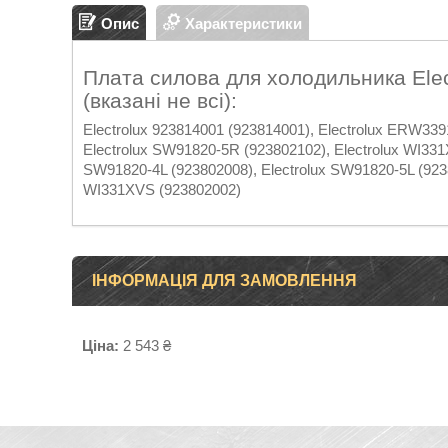
Опис
Характеристики
Плата силова для холодильника Elec
(вказані не всі):
Electrolux 923814001 (923814001), Electrolux ERW339
Electrolux SW91820-5R (923802102), Electrolux WI331
SW91820-4L (923802008), Electrolux SW91820-5L (9238
WI331XVS (923802002)
ІНФОРМАЦІЯ ДЛЯ ЗАМОВЛЕННЯ
Ціна:
2 543 ₴