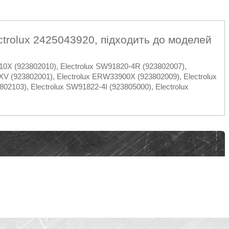
trolux 2425043920, підходить до моделей
10X (923802010), Electrolux SW91820-4R (923802007),
XV (923802001), Electrolux ERW33900X (923802009), Electrolux
02103), Electrolux SW91822-4I (923805000), Electrolux