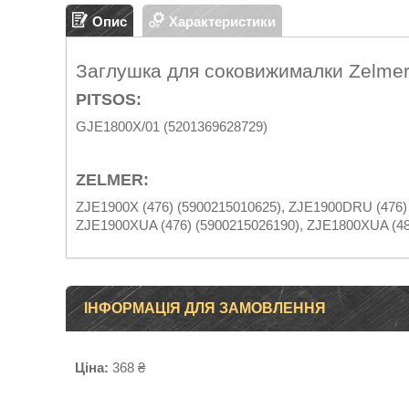
Опис
Характеристики
Заглушка для соковижималки Zelmer
PITSOS:
GJE1800X/01 (5201369628729)
ZELMER:
ZJE1900X (476) (5900215010625), ZJE1900DRU (476)
ZJE1900XUA (476) (5900215026190), ZJE1800XUA (48
ІНФОРМАЦІЯ ДЛЯ ЗАМОВЛЕННЯ
Ціна:
368 ₴