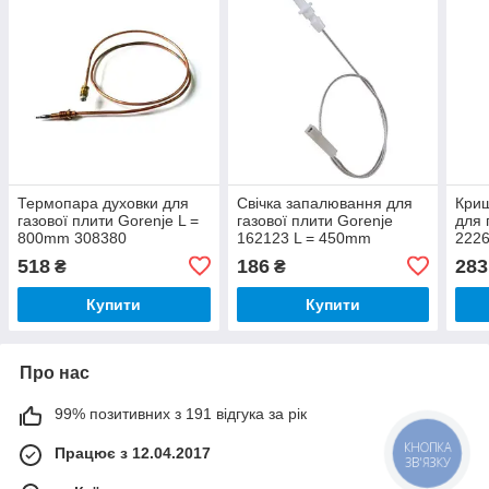
Термопара духовки для
Свічка запалювання для
Криш
газової плити Gorenje L =
газової плити Gorenje
для 
800mm 308380
162123 L = 450mm
222
518
186
283
₴
₴
Купити
Купити
Про нас
99% позитивних з 191 відгука за рік
КНОПКА
Працює з 12.04.2017
ЗВ'ЯЗКУ