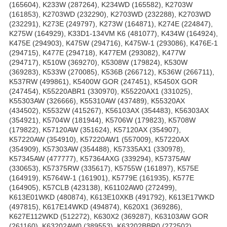
(165604), K233W (287264), K234WD (165582), K2703W
(161853), K2703WD (232290), K2703WD (232288), K2703WD
(232291), K273E (249797), K273W (164871), K274E (224847),
K275W (164929), K33D1-134VM K6 (481077), K434W (164924),
K475E (294903), K475W (294716), K475W-1 (293086), K476E-1
(294715), K477E (294718), K477EM (293082), K477W
(294717), K510W (369270), K5308W (179824), K530W
(369283), K533W (270085), K536B (266712), K536W (266711),
K537RW (499861), K5400W GOR (247451), K5450X GOR
(247454), K55220ABR1 (330970), K55220AX1 (331025),
K55303AW (326666), K55310AW (437489), K55320AX
(434502), K5532W (415267), K56103AX (354483), K56303AX
(354921), K5704W (181944), K5706W (179823), K5708W
(179822), K57120AW (351624), K57120AX (354907),
K57220AW (354910), K57220AW1 (557009), K57220AX
(354909), K57303AW (354488), K57335AX1 (330978),
K57345AW (477777), K57364AXG (339294), K57375AW
(330653), K57375RW (335617), K5755W (161897), K575E
(164919), K5764W-1 (161901), K5779E (161935), K577E
(164905), K57CLB (423138), K61102AW0 (272499),
K613E01WKD (480874), K613E10XKB (491792), K613E17WKD
(497815), K617E14WKD (494874), K620X1 (369286),
K627E112WKD (512272), K630X2 (369287), K63103AW GOR
(261160), K63202AW0 (389553), K63202BBR0 (272502),