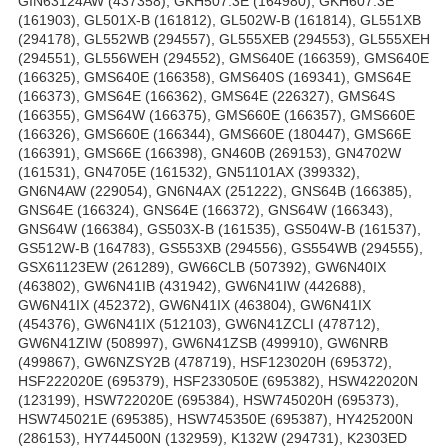
GIN63124AW (437358), GKH507.3E (164980), GKH607.3E
(161903), GL501X-B (161812), GL502W-B (161814), GL551XB
(294178), GL552WB (294557), GL555XEB (294553), GL555XEH
(294551), GL556WEH (294552), GMS640E (166359), GMS640E
(166325), GMS640E (166358), GMS640S (169341), GMS64E
(166373), GMS64E (166362), GMS64E (226327), GMS64S
(166355), GMS64W (166375), GMS660E (166357), GMS660E
(166326), GMS660E (166344), GMS660E (180447), GMS66E
(166391), GMS66E (166398), GN460B (269153), GN4702W
(161531), GN4705E (161532), GN51101AX (399332),
GN6N4AW (229054), GN6N4AX (251222), GNS64B (166385),
GNS64E (166324), GNS64E (166372), GNS64W (166343),
GNS64W (166384), GS503X-B (161535), GS504W-B (161537),
GS512W-B (164783), GS553XB (294556), GS554WB (294555),
GSX61123EW (261289), GW66CLB (507392), GW6N40IX
(463802), GW6N41IB (431942), GW6N41IW (442688),
GW6N41IX (452372), GW6N41IX (463804), GW6N41IX
(454376), GW6N41IX (512103), GW6N41ZCLI (478712),
GW6N41ZIW (508997), GW6N41ZSB (499910), GW6NRB
(499867), GW6NZSY2B (478719), HSF123020H (695372),
HSF222020E (695379), HSF233050E (695382), HSW422020N
(123199), HSW722020E (695384), HSW745020H (695373),
HSW745021E (695385), HSW745350E (695387), HY425200N
(286153), HY744500N (132959), K132W (294731), K2303ED