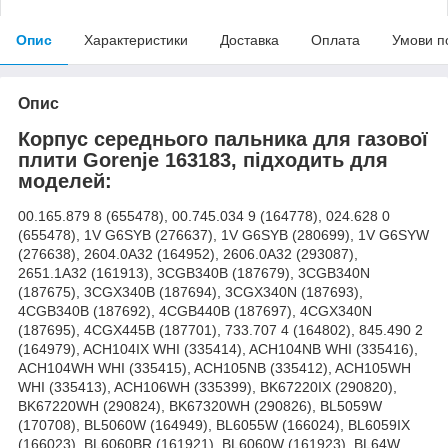
Опис
Характеристики
Доставка
Оплата
Умови п
Опис
Корпус середнього пальника для газової
плити Gorenje 163183, підходить для
моделей:
00.165.879 8 (655478), 00.745.034 9 (164778), 024.628 0
(655478), 1V G6SYB (276637), 1V G6SYB (280699), 1V G6SYW
(276638), 2604.0A32 (164952), 2606.0A32 (293087),
2651.1A32 (161913), 3CGB340B (187679), 3CGB340N
(187675), 3CGX340B (187694), 3CGX340N (187693),
4CGB340B (187692), 4CGB440B (187697), 4CGX340N
(187695), 4CGX445B (187701), 733.707 4 (164802), 845.490 2
(164979), ACH104IX WHI (335414), ACH104NB WHI (335416),
ACH104WH WHI (335415), ACH105NB (335412), ACH105WH
WHI (335413), ACH106WH (335399), BK67220IX (290820),
BK67220WH (290824), BK67320WH (290826), BL5059W
(170708), BL5060W (164949), BL6055W (166024), BL6059IX
(166023), BL6060BR (161921), BL6060W (161923), BL64W