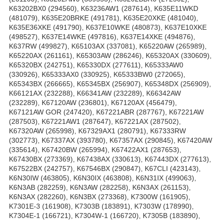
K63202BX0 (294560), K63236AW1 (287614), K635E11WKD
(481079), K635E20BRKE (491781), K635E20XKE (481040),
K635E36XKE (491790), K637E10WKE (480873), K637E10XKE
(498527), K637E14WKE (497816), K637E14XKE (494876),
K637RW (499827), K65103AX (337081), K65220AW (265989),
K65220AX (261161), K65303AW (286246), K65320AX (330609),
K65320BX (242751), K65330DX (277611), K65333AW0
(330926), K65333AX0 (330925), K65333BW0 (272065),
K65343BX (266665), K65345BX (256907), K65348DX (256909),
K66121AX (232288), K66341AW (232289), K66342AW
(232289), K67120AW (236801), K67120AX (456479),
K67121AW GOR (247420), K67221ABR (287767), K67221AW
(287503), K67221AW1 (287647), K67221AX (287502),
K67320AW (265998), K67329AX1 (280791), K67333RW
(302773), K67337AX (393780), K67357AX (290845), K67420AW
(335614), K67420BW (265994), K67422AX1 (287653),
K67430BX (273369), K67438AX (330613), K67443DX (277613),
K67522BX (242757), K67546BX (290847), K67CLI (423143),
K6N30IW (463805), K6N30IX (463808), K6N31IX (499063),
K6N3AB (282259), K6N3AW (282258), K6N3AX (261153),
K6N3AX (282260), K6N3BX (273368), K7300W (161905),
K7301E-3 (161908), K7303B (183891), K7303W (178990),
K7304E-1 (166721), K7304W-1 (166720), K7305B (183890),