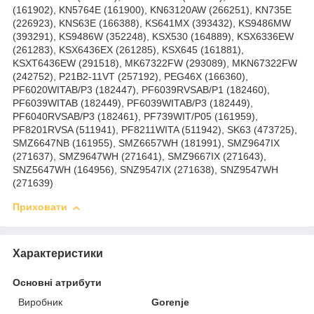
(161902), KN5764E (161900), KN63120AW (266251), KN735E
(226923), KNS63E (166388), KS641MX (393432), KS9486MW
(393291), KS9486W (352248), KSX530 (164889), KSX6336EW
(261283), KSX6436EX (261285), KSX645 (161881),
KSXT6436EW (291518), MK67322FW (293089), MKN67322FW
(242752), P21B2-11VT (257192), PEG46X (166360),
PF6020WITAB/P3 (182447), PF6039RVSAB/P1 (182460),
PF6039WITAB (182449), PF6039WITAB/P3 (182449),
PF6040RVSAB/P3 (182461), PF739WIT/P05 (161959),
PF8201RVSA (511941), PF8211WITA (511942), SK63 (473725),
SMZ6647NB (161955), SMZ6657WH (181991), SMZ9647IX
(271637), SMZ9647WH (271641), SMZ9667IX (271643),
SNZ5647WH (164956), SNZ9547IX (271638), SNZ9547WH
(271639)
Приховати
Характеристики
Основні атрибути
Виробник
Gorenje