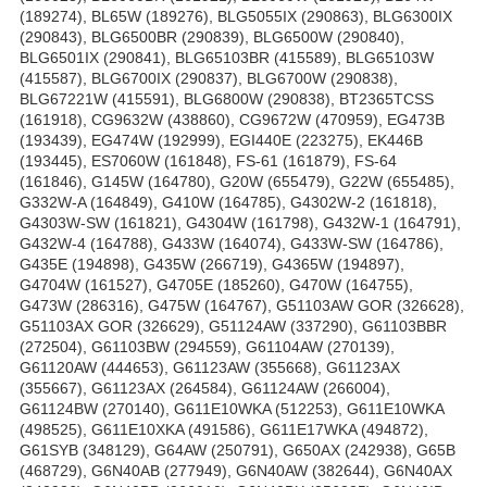
(189274), BL65W (189276), BLG5055IX (290863), BLG6300IX
(290843), BLG6500BR (290839), BLG6500W (290840),
BLG6501IX (290841), BLG65103BR (415589), BLG65103W
(415587), BLG6700IX (290837), BLG6700W (290838),
BLG67221W (415591), BLG6800W (290838), BT2365TCSS
(161918), CG9632W (438860), CG9672W (470959), EG473B
(193439), EG474W (192999), EGI440E (223275), EK446B
(193445), ES7060W (161848), FS-61 (161879), FS-64
(161846), G145W (164780), G20W (655479), G22W (655485),
G332W-A (164849), G410W (164785), G4302W-2 (161818),
G4303W-SW (161821), G4304W (161798), G432W-1 (164791),
G432W-4 (164788), G433W (164074), G433W-SW (164786),
G435E (194898), G435W (266719), G4365W (194897),
G4704W (161527), G4705E (185260), G470W (164755),
G473W (286316), G475W (164767), G51103AW GOR (326628),
G51103AX GOR (326629), G51124AW (337290), G61103BBR
(272504), G61103BW (294559), G61104AW (270139),
G61120AW (444653), G61123AW (355668), G61123AX
(355667), G61123AX (264584), G61124AW (266004),
G61124BW (270140), G611E10WKA (512253), G611E10WKA
(498525), G611E10XKA (491586), G611E17WKA (494872),
G61SYB (348129), G64AW (250791), G650AX (242938), G65B
(468729), G6N40AB (277949), G6N40AW (382644), G6N40AX