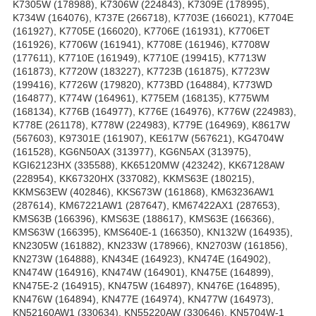
K7305W (178988), K7306W (224843), K7309E (178995),
K734W (164076), K737E (266718), K7703E (166021), K7704E
(161927), K7705E (166020), K7706E (161931), K7706ET
(161926), K7706W (161941), K7708E (161946), K7708W
(177611), K7710E (161949), K7710E (199415), K7713W
(161873), K7720W (183227), K7723B (161875), K7723W
(199416), K7726W (179820), K773BD (164884), K773WD
(164877), K774W (164961), K775EM (168135), K775WM
(168134), K776B (164977), K776E (164976), K776W (224983),
K778E (261178), K778W (224983), K779E (164969), K8617W
(567603), K97301E (161907), KE617W (567621), KG4704W
(161528), KG6N50AX (313977), KG6N5AX (313975),
KGI62123HX (335588), KK65120MW (423242), KK67128AW
(228954), KK67320HX (337082), KKMS63E (180215),
KKMS63EW (402846), KKS673W (161868), KM63236AW1
(287614), KM67221AW1 (287647), KM67422AX1 (287653),
KMS63B (166396), KMS63E (188617), KMS63E (166366),
KMS63W (166395), KMS640E-1 (166350), KN132W (164935),
KN2305W (161882), KN233W (178966), KN2703W (161856),
KN273W (164888), KN434E (164923), KN474E (164902),
KN474W (164916), KN474W (164901), KN475E (164899),
KN475E-2 (164915), KN475W (164897), KN476E (164895),
KN476W (164894), KN477E (164974), KN477W (164973),
KN52160AW1 (330634), KN55220AW (330646), KN5704W-1