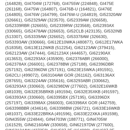
(164828), GI4704W (172768), GI4755W (224848), GI475E
(261168), GI475W (164807), GI476B-U (164821), GI476E
(164805), GI476W (164799), GI476W-U (164819), GI52320AW
(326661), GI52329AW (323570), GI52339AW (326658),
GI52339RBR (326655), GI52339RW (323568), GI52393AX
(330665), GI52478AW (326653), GI52CLB (423135), GI532INB
(513307), GI53339AW (326652), GI53378AW (326630),
GI53393AW (330666), GI612E10WKA (480877), GI612E17WKA
(518358), GI613E112WKB (512254), GI62123AW (379415),
GI62123AW (247444), GI62123AX (444657), GI62190AX
(413653), GI62293AX (435909), GI62378ABR (266000),
GI62378AX (266001), GI62378BW (257188), GI62396DBR
(257192), GI62396DW (257191), GI623E15WKA (491591),
GI62CLI (499072), GI63104AW GOR (261162), GI63136AX
(287655), GI63224AW (335616), GI63293ABR (330662),
GI63293AX (330663), GI63298DW (277602), GI632E16WKB
(481039), GI632E35BRKB (491594), GI632E35XKB (491597),
GI63393AX (330660), GI63395BX (257195), GI63396DX
(257197), GI63398AX (266003), GI63398AX GOR (442759),
GI63398BBR (434614), GI63398BW (266721), GI633E16WKB
(481037), GI633E22BRKA (491596), GI633E22XKA (491598),
GIN4355W (224844), GIN4703W (188771), GIN4705W
(161529), GIN62160AW (330658), GIN62197DW (277600),