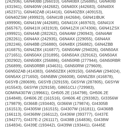
(242936), G6N40BB (266010), G6N40BX (256885), G6N40IB
(431941), G6N40IW (442682), G6N40IX (442683), G6N40IX
(452371), G6N40ZAB (414416), G6N40ZBX (409153),
G6N40ZSW (499923), G6N41IB (442684), G6N41IBUK
(499906), G6N41IW (442685), G6N41IX (469763), G6N41IX
(565767), G6N41IX (431919), G6N41ZIX (474306), G6N41ZSX
(499921), G6N4AB (282262), G6N4AW (290943), G6N4AW
(282261), G6N4AX (242935), G6N4AX (229055), G6N4AX
(282246), G6N4BB (256880), G6N4BX (256882), G6N4ZBB
(416875), G6N4ZBX (416877), G6N50AW (294026), G6N50AX
(271651), G6N50AX (231895), G6N50AX (329162), G6N50AX
(302902), G6N50BX (256886), G6N50RB (277944), G6N50RBR
(256899), G6N50RBR (434631), G6N50RW (279609),
G6N50ZAB (414383), G6N50ZBX (409150), G6N5AW (294024),
G6N5AX (271650), G6N5BW (266008), G6N5ZBX (416878),
G6SYB (280699), G6SYB (329159), G6SYW (287805), G6SYW
(415543), G6SYW (329158), G8651CLI (729983),
GDMIN4307W (199661), GH505.2E (164798), GH506.2E
(164848), GH606.2E (161516), GH606.4E (293382), GI3356W
(179879), GI366B (193440), GI366W (179874), GI4305B
(161513), GI4305W (161515), GI4307W (161811), GI4368B
(166113), GI4368W (166112), GI436W (393777), GI437E
(194277), GI437E-2 (261117), GI438B (164836), GI438W
(164834), GI439E (193442), GI439W (193441), GI445E