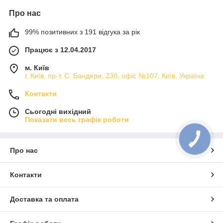
Про нас
99% позитивних з 191 відгука за рік
Працює з 12.04.2017
м. Київ
г. Київ, пр-т. С. Бандери, 23б, офіс №107, Київ, Україна
Контакти
Сьогодні вихідний
Показати весь графік роботи
Про нас
Контакти
Доставка та оплата