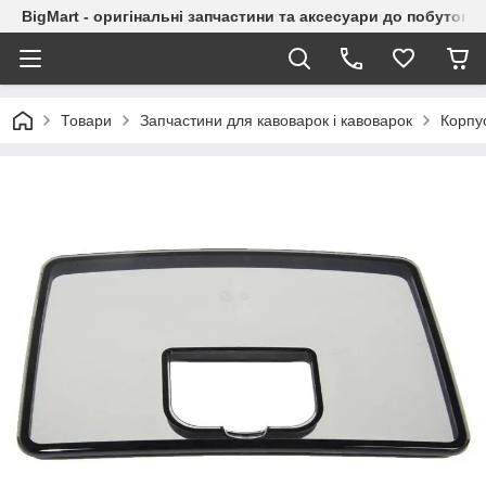
BigMart - оригінальні запчастини та аксесуари до побутової
Товари
Запчастини для кавоварок і кавоварок
Корпус