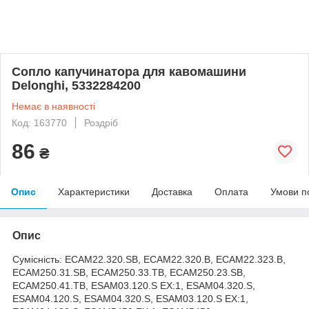
Сопло капучинатора для кавомашини
Delonghi, 5332284200
Немає в наявності
Код: 163770
Роздріб
86
₴
Опис
Характеристики
Доставка
Оплата
Умови п
Опис
Сумісність: ECAM22.320.SB, ECAM22.320.B, ECAM22.323.B,
ECAM250.31.SB, ECAM250.33.TB, ECAM250.23.SB,
ECAM250.41.TB, ESAM03.120.S EX:1, ESAM04.320.S,
ESAM04.120.S, ESAM04.320.S, ESAM03.120.S EX:1,