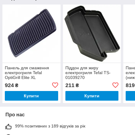
Панель для смаження
Піддон для жиру
Пан
електрогриля Tefal
електрогриля Tefal TS-
елек
OptiGrill Elite XL
01039270
(ниж
GC760D30 (верхня) TS-
010
924
211
819
₴
₴
01043980
Купити
Купити
Про нас
99% позитивних з 189 відгуків за рік