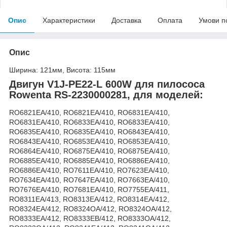
Опис
Характеристики
Доставка
Оплата
Умови п
Опис
Ширина: 121мм, Висота: 115мм
Двигун V1J-PE22-L 600W для пилососа
Rowenta RS-2230000281, для моделей:
RO6821EA/410, RO6821EA/410, RO6831EA/410,
RO6831EA/410, RO6833EA/410, RO6833EA/410,
RO6835EA/410, RO6835EA/410, RO6843EA/410,
RO6843EA/410, RO6853EA/410, RO6853EA/410,
RO6864EA/410, RO6875EA/410, RO6875EA/410,
RO6885EA/410, RO6885EA/410, RO6886EA/410,
RO6886EA/410, RO7611EA/410, RO7623EA/410,
RO7634EA/410, RO7647EA/410, RO7663EA/410,
RO7676EA/410, RO7681EA/410, RO7755EA/411,
RO8311EA/413, RO8313EA/412, RO8314EA/412,
RO8324EA/412, RO8324OA/412, RO8324OA/412,
RO8333EA/412, RO8333EB/412, RO8333OA/412,