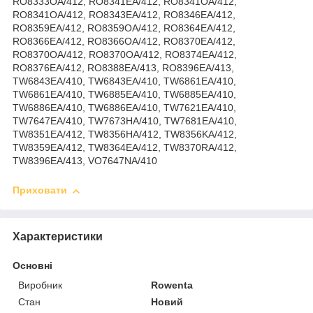
RO8333OA/412, RO8341EA/412, RO8341OA/412,
RO8341OA/412, RO8343EA/412, RO8346EA/412,
RO8359EA/412, RO8359OA/412, RO8364EA/412,
RO8366EA/412, RO8366OA/412, RO8370EA/412,
RO8370OA/412, RO8370OA/412, RO8374EA/412,
RO8376EA/412, RO8388EA/413, RO8396EA/413,
TW6843EA/410, TW6843EA/410, TW6861EA/410,
TW6861EA/410, TW6885EA/410, TW6885EA/410,
TW6886EA/410, TW6886EA/410, TW7621EA/410,
TW7647EA/410, TW7673HA/410, TW7681EA/410,
TW8351EA/412, TW8356HA/412, TW8356KA/412,
TW8359EA/412, TW8364EA/412, TW8370RA/412,
TW8396EA/413, VO7647NA/410
Приховати
Характеристики
Основні
Виробник
Rowenta
Стан
Новий