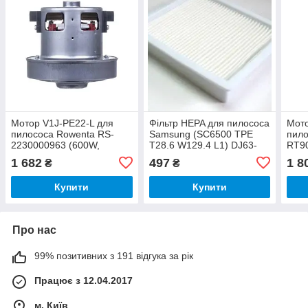
Мотор V1J-PE22-L для
Фільтр HEPA для пилососа
Мот
пилососа Rowenta RS-
Samsung (SC6500 TPE
пило
2230000963 (600W,
T28.6 W129.4 L1) DJ63-
RT9
D=120/84mm,
00900A
1 682
497
1 8
₴
₴
H=26/108mm)
Купити
Купити
Про нас
99% позитивних з 191 відгука за рік
Працює з 12.04.2017
м. Київ