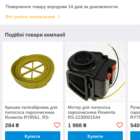
Повернення товару впродовж 14 днів за домовленістю
Всі умови повернення
Подібні товари компанії
Кришка пилозбірника для
Мотор для пилососа
Ручк
пилососа пароочисника
пароочисника Rowenta
паро
Rowenta RY8561, RS-
RS-2230001544
RY7
2230001574
RS-
284
1 988
540
₴
₴
Купити
Купити