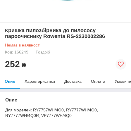
Кришка пилозбірника до пилососу
пароочиснику Rowenta RS-2230002286
Немає в наявності
Код: 166249
Роздріб
252
₴
Опис
Характеристики
Доставка
Оплата
Умови п
Опис
Для моделей: RY7757WH/4Q0, RY7777WH/4Q0,
RY7777WH/4Q0R, VP7777WH/4Q0