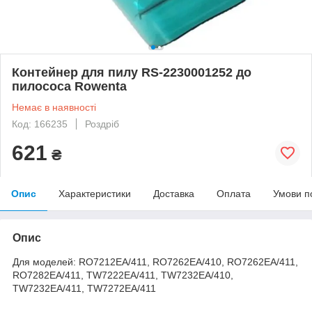
Контейнер для пилу RS-2230001252 до
пилососа Rowenta
Немає в наявності
Код: 166235
Роздріб
621
₴
Опис
Характеристики
Доставка
Оплата
Умови п
Опис
Для моделей: RO7212EA/411, RO7262EA/410, RO7262EA/411,
RO7282EA/411, TW7222EA/411, TW7232EA/410,
TW7232EA/411, TW7272EA/411