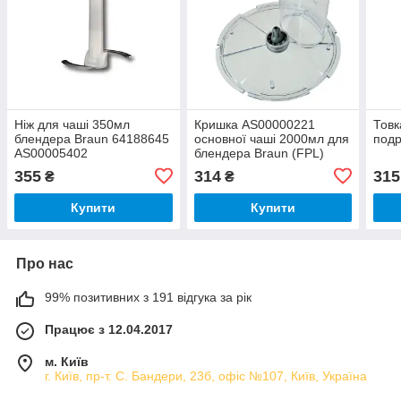
Ніж для чаші 350мл
Кришка AS00000221
Товк
блендера Braun 64188645
основної чаші 2000мл для
подр
AS00005402
блендера Braun (FPL)
355
314
315
₴
₴
Купити
Купити
Про нас
99% позитивних з 191 відгука за рік
Працює з 12.04.2017
м. Київ
г. Київ, пр-т. С. Бандери, 23б, офіс №107, Київ, Україна