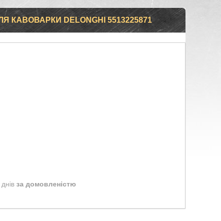
Я КАВОВАРКИ DELONGHI 5513225871
 днів
за домовленістю