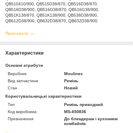
QB510410/900, QB515D38/870, QB516D38/870,
QB516D38/900, QB516G38/870, QB516G38/900,
QB51K138/870, QB51K138/900, QB538D38/900,
QB612D38/900, QB632D38/870, QB632D38/900
Приховати
Характеристики
Основні атрибути
Виробник
Moulinex
Вид запчастини
Ремінь
Стан
Новий
Користувальницькі характеристики
Тип
Ремінь приводний
Код виробника
MS-650836
Призначення
До блендерам і кухонним
комбайнів