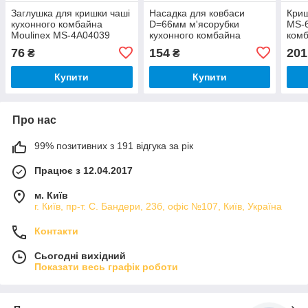
Заглушка для кришки чаші
Насадка для ковбаси
Криш
кухонного комбайна
D=66мм м'ясорубки
MS-6
Moulinex MS-4A04039
кухонного комбайна
комб
Moulinex MS-650614
76
154
201
₴
₴
Купити
Купити
Про нас
99% позитивних з 191 відгука за рік
Працює з 12.04.2017
м. Київ
г. Київ, пр-т. С. Бандери, 23б, офіс №107, Київ, Україна
Контакти
Сьогодні вихідний
Показати весь графік роботи