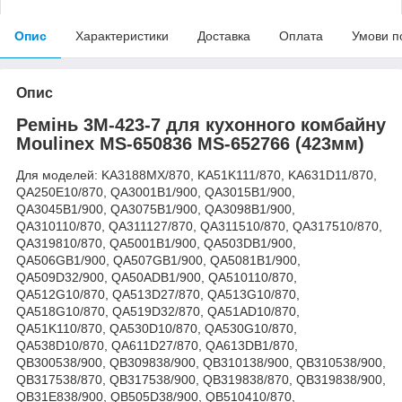
Опис
Характеристики
Доставка
Оплата
Умови п
Опис
Ремінь 3M-423-7 для кухонного комбайну
Moulinex MS-650836 MS-652766 (423мм)
Для моделей: KA3188MX/870, KA51K111/870, KA631D11/870,
QA250E10/870, QA3001B1/900, QA3015B1/900,
QA3045B1/900, QA3075B1/900, QA3098B1/900,
QA310110/870, QA311127/870, QA311510/870, QA317510/870,
QA319810/870, QA5001B1/900, QA503DB1/900,
QA506GB1/900, QA507GB1/900, QA5081B1/900,
QA509D32/900, QA50ADB1/900, QA510110/870,
QA512G10/870, QA513D27/870, QA513G10/870,
QA518G10/870, QA519D32/870, QA51AD10/870,
QA51K110/870, QA530D10/870, QA530G10/870,
QA538D10/870, QA611D27/870, QA613DB1/870,
QB300538/900, QB309838/900, QB310138/900, QB310538/900,
QB317538/870, QB317538/900, QB319838/870, QB319838/900,
QB31E838/900, QB505D38/900, QB510410/870,