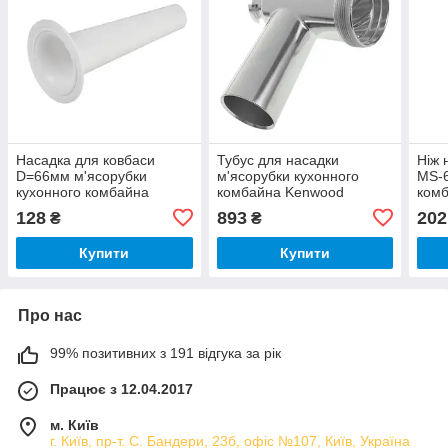
Насадка для ковбаси
Тубус для насадки
Ніж 
D=66мм м'ясорубки
м'ясорубки кухонного
MS-6
кухонного комбайна
комбайна Kenwood
комб
Moulinex MS-650614
KAX950ME KW715879
128
893
202
₴
₴
Купити
Купити
Про нас
99% позитивних з 191 відгука за рік
Працює з 12.04.2017
м. Київ
г. Київ, пр-т. С. Бандери, 23б, офіс №107, Київ, Україна