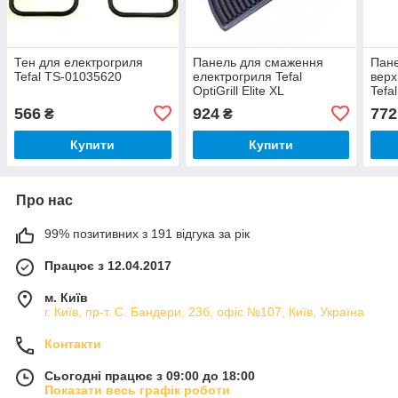
Тен для електрогриля
Панель для смаження
Пан
Tefal TS-01035620
електрогриля Tefal
верх
OptiGrill Elite XL
Tefa
GC760D30 (верхня) TS-
010
566
924
772
₴
₴
01043980
Купити
Купити
Про нас
99% позитивних з 191 відгука за рік
Працює з 12.04.2017
м. Київ
г. Київ, пр-т. С. Бандери, 23б, офіс №107, Київ, Україна
Контакти
Сьогодні працює з 09:00 до 18:00
Показати весь графік роботи