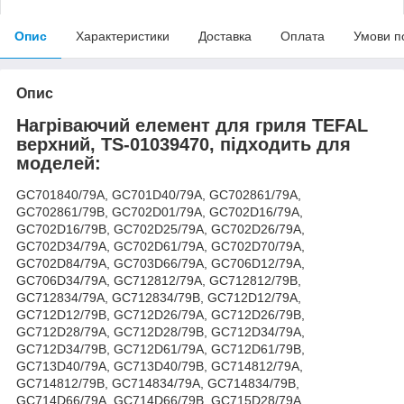
Опис
Характеристики
Доставка
Оплата
Умови п
Опис
Нагріваючий елемент для гриля TEFAL
верхний, TS-01039470, підходить для
моделей:
GC701840/79A, GC701D40/79A, GC702861/79A,
GC702861/79B, GC702D01/79A, GC702D16/79A,
GC702D16/79B, GC702D25/79A, GC702D26/79A,
GC702D34/79A, GC702D61/79A, GC702D70/79A,
GC702D84/79A, GC703D66/79A, GC706D12/79A,
GC706D34/79A, GC712812/79A, GC712812/79B,
GC712834/79A, GC712834/79B, GC712D12/79A,
GC712D12/79B, GC712D26/79A, GC712D26/79B,
GC712D28/79A, GC712D28/79B, GC712D34/79A,
GC712D34/79B, GC712D61/79A, GC712D61/79B,
GC713D40/79A, GC713D40/79B, GC714812/79A,
GC714812/79B, GC714834/79A, GC714834/79B,
GC714D66/79A, GC714D66/79B, GC715D28/79A,