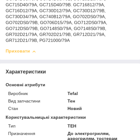
GC715D40/79A, GC715D40/79B. GC716812/79A,
GC716D12/79A, GC730D12/79A, GC730D12/79B,
GC730D34/79A, GC740B12/79A, GO702DS0/79A,
GO702DS0/79B, GO706D15/79A, GO712DS0/79A,
GO712DS0/79B, GO7148S0/79A, GO7148S0/79B,
GR702D21/79A, GR702D21/79B, GR712D21/79A,
GR712D21/79B, PG721000/79A
Приховати
Характеристики
Основні атрибути
Виробник
Tefal
Вид запчастини
Тен
Стан
Новий
Користувальницькі характеристики
Тип
ТЕН
Призначення
До электрогрилям,
аэрогрилям, тостерам