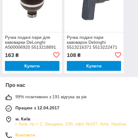
Ручка подачі пари для
Ручка подачі пари
кавоварки DeLonghi
кавоварок Delonghi
AS00006920 5513218891
5513216371 5513222471
AS13200081
163
108
₴
₴
Купити
Купити
Про нас
99% позитивних з 191 відгука за рік
Працює з 12.04.2017
м. Київ
г. Київ, пр-т. С. Бандери, 23б, офіс №107, Київ, Україна
Контакти