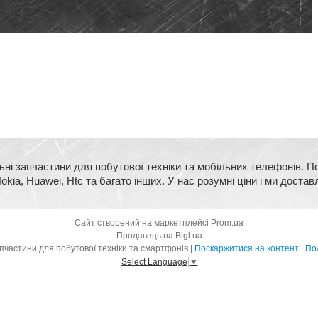
ьні запчастини для побутової техніки та мобільних телефонів. П
kia, Huawei, Htc та багато інших. У нас розумні ціни і ми достав
Сайт створений на маркетплейсі
Prom.ua
Продавець на Bigl.ua
BigMart - оригінальні запчастини для побутової техніки та смартфонів |
Поскаржитися на контент
|
Пол
Select Language
▼