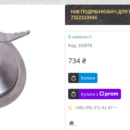
НІЖ ПОДРІБНЮВАЧ ДЛЯ Б
7322310944
В наявності
Код:
162876
734 ₴
Купити
Купити з
+380 (99) 371-81-87