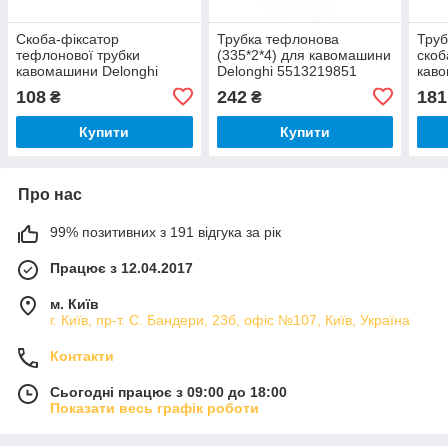
Скоба-фіксатор
Трубка тефлонова
Труб
тефлонової трубки
(335*2*4) для кавомашини
скоб
кавомашини Delonghi
Delonghi 5513219851
каво
(D=5,5 мм)
551
108
242
181
₴
₴
6132112100 6113213191
Купити
Купити
Про нас
99% позитивних з 191 відгука за рік
Працює з 12.04.2017
м. Київ
г. Київ, пр-т. С. Бандери, 23б, офіс №107, Київ, Україна
Контакти
Сьогодні працює з 09:00 до 18:00
Показати весь графік роботи