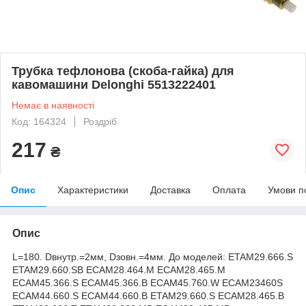
Трубка тефлонова (скоба-гайка) для
кавомашини Delonghi 5513222401
Немає в наявності
Код: 164324
Роздріб
217
₴
Опис
Характеристики
Доставка
Оплата
Умови п
Опис
L=180. Dвнутр.=2мм, Dзовн.=4мм. До моделей: ETAM29.666.S
ETAM29.660.SB ECAM28.464.M ECAM28.465.M
ECAM45.366.S ECAM45.366.B ECAM45.760.W ECAM23460S
ECAM44.660.S ECAM44.660.B ETAM29.660.S ECAM28.465.B