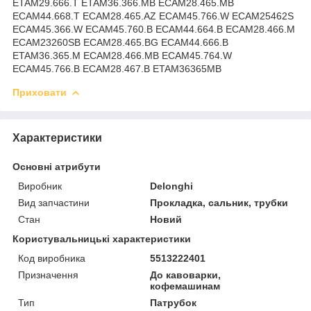
ETAM29.666.T ETAM36.366.MB ECAM28.465.MB
ECAM44.668.T ECAM28.465.AZ ECAM45.766.W ECAM25462S
ECAM45.366.W ECAM45.760.B ECAM44.664.B ECAM28.466.M
ECAM23260SB ECAM28.465.BG ECAM44.666.B
ETAM36.365.M ECAM28.466.MB ECAM45.764.W
ECAM45.766.B ECAM28.467.B ETAM36365MB
Приховати
Характеристики
Основні атрибути
Виробник
Delonghi
Вид запчастини
Прокладка, сальник, трубки
Стан
Новий
Користувальницькі характеристики
Код виробника
5513222401
Призначення
До кавоварки,
кофемашинам
Тип
Патрубок