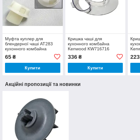
Муфта куплер для
Кришка чаші для
Криш
блендерної чаші AT283
кухонного комбайна
кухо
кухонного комбайна
Kenwood KW716716
Ken
Kenwood KW706977
65
336
223
₴
₴
Купити
Купити
Акційні пропозиції та новинки