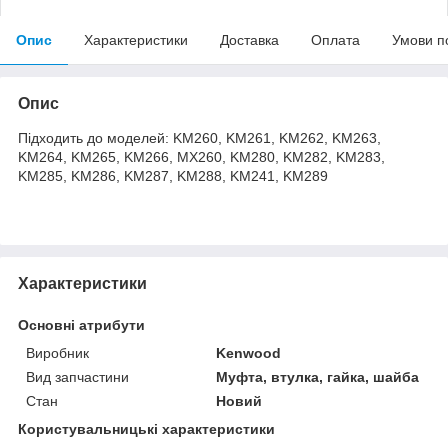
Опис
Характеристики
Доставка
Оплата
Умови п
Опис
Підходить до моделей: KM260, KM261, KM262, KM263,
KM264, KM265, KM266, MX260, KM280, KM282, KM283,
KM285, KM286, KM287, KM288, KM241, KM289
Характеристики
Основні атрибути
Виробник
Kenwood
Вид запчастини
Муфта, втулка, гайка, шайба
Стан
Новий
Користувальницькі характеристики