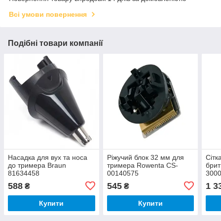
Всі умови повернення
Подібні товари компанії
Насадка для вух та носа
Ріжучий блок 32 мм для
Сітк
до тримера Braun
тримера Rowenta CS-
брит
81634458
00140575
3000
588
545
1 3
₴
₴
Купити
Купити