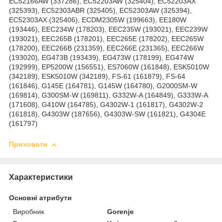
EC52166AW (337286), EC52203AW (325404), EC52203AX
(325393), EC52303ABR (325405), EC52303AW (325394),
EC52303AX (325406), ECDM2305W (199663), EE180W
(193446), EEC234W (178203), EEC235W (193021), EEC239W
(193021), EEC265B (178201), EEC265E (178202), EEC265W
(178200), EEC266B (231359), EEC266E (231365), EEC266W
(193020), EG473B (193439), EG473W (178199), EG474W
(192999), EP5200W (156551), ES7060W (161848), ESK5010W
(342189), ESK5010W (342189), FS-61 (161879), FS-64
(161846), G145E (164781), G145W (164780), G2000SM-W
(169814), G300SM-W (169811), G332W-A (164849), G333W-A
(171608), G410W (164785), G4302W-1 (161817), G4302W-2
(161818), G4303W (187656), G4303W-SW (161821), G4304E
(161797)
Приховати
Характеристики
Основні атрибути
Виробник
Gorenje