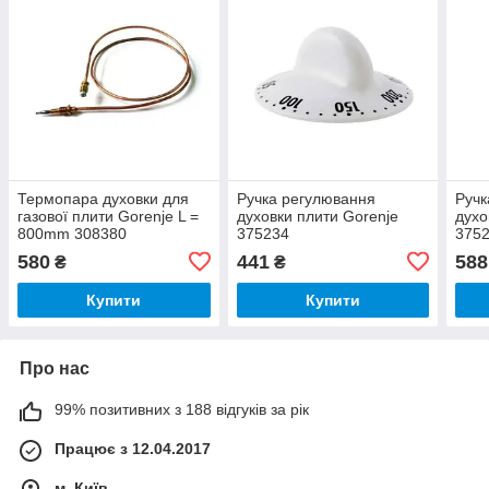
Термопара духовки для
Ручка регулювання
Ручк
газової плити Gorenje L =
духовки плити Gorenje
духо
800mm 308380
375234
375
580
441
588
₴
₴
Купити
Купити
Про нас
99% позитивних з 188 відгуків за рік
Працює з 12.04.2017
м. Київ