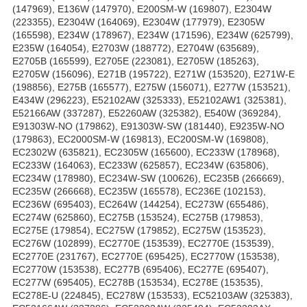
(147969), E136W (147970), E200SM-W (169807), E2304W
(223355), E2304W (164069), E2304W (177979), E2305W
(165598), E234W (178967), E234W (171596), E234W (625799),
E235W (164054), E2703W (188772), E2704W (635689),
E2705B (165599), E2705E (223081), E2705W (185263),
E2705W (156096), E271B (195722), E271W (153520), E271W-E
(198856), E275B (165577), E275W (156071), E277W (153521),
E434W (296223), E52102AW (325333), E52102AW1 (325381),
E52166AW (337287), E52260AW (325382), E540W (369284),
E91303W-NO (179862), E91303W-SW (181440), E9235W-NO
(179863), EC2000SM-W (169813), EC200SM-W (169808),
EC2302W (635821), EC2305W (165600), EC233W (178968),
EC233W (164063), EC233W (625857), EC234W (635806),
EC234W (178980), EC234W-SW (100626), EC235B (266669),
EC235W (266668), EC235W (165578), EC236E (102153),
EC236W (695403), EC264W (144254), EC273W (655486),
EC274W (625860), EC275B (153524), EC275B (179853),
EC275E (179854), EC275W (179852), EC275W (153523),
EC276W (102899), EC2770E (153539), EC2770E (153539),
EC2770E (231767), EC2770E (695425), EC2770W (153538),
EC2770W (153538), EC277B (695406), EC277E (695407),
EC277W (695405), EC278B (153534), EC278E (153535),
EC278E-U (224845), EC278W (153533), EC52103AW (325383),