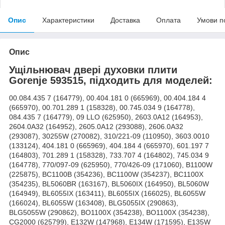
Опис
Характеристики
Доставка
Оплата
Умови п
Опис
Ущільнювач двері духовки плити
Gorenje 593515, підходить для моделей:
00.084.435 7 (164779), 00.404.181 0 (665969), 00.404.184 4
(665970), 00.701.289 1 (158328), 00.745.034 9 (164778),
084.435 7 (164779), 09 LLO (625950), 2603.0A12 (164953),
2604.0A32 (164952), 2605.0A12 (293088), 2606.0A32
(293087), 30255W (270082), 310/221-09 (110950), 3603.0010
(133124), 404.181 0 (665969), 404.184 4 (665970), 601.197 7
(164803), 701.289 1 (158328), 733.707 4 (164802), 745.034 9
(164778), 770/097-09 (625950), 770/426-09 (171060), B1100W
(225875), BC1100B (354236), BC1100W (354237), BC1100X
(354235), BL5060BR (163167), BL5060IX (164950), BL5060W
(164949), BL6055IX (163411), BL6055IX (166025), BL6055W
(166024), BL6055W (163408), BLG5055IX (290863),
BLG5055W (290862), BO1100X (354238), BO1100X (354238),
CG2000 (625799), E132W (147968), E134W (171595), E135W