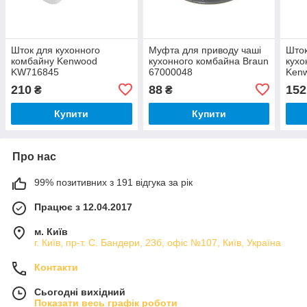
Шток для кухонного
Муфта для приводу чаші
Шток
комбайну Kenwood
кухонного комбайна Braun
кухо
KW716845
67000048
Ken
210
88
152
₴
₴
Купити
Купити
Про нас
99% позитивних з 191 відгука за рік
Працює з 12.04.2017
м. Київ
г. Київ, пр-т. С. Бандери, 23б, офіс №107, Київ, Україна
Контакти
Сьогодні вихідний
Показати весь графік роботи