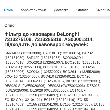
Опис
Характеристики
Доставка
Оплата
Умови п
Опис
Фільтр до кавоварки DeLonghi
7313275109, 7313285819, AS00001314,
Підходить до кавоварок моделей:
BAR14CD (132103080), BAR18CD (132103076), BAR32
(132151050), BAR42F (132151038), BCO260CD.1
(132504015), BCO261B (132551007), BCO261B (132551016),
BCO261B (132551008), BCO261E (132551012), BCO264
(132552006), BCO264 (132552007), BCO264.1 (132552009),
BCO410 (132504008), BCO410 (132504012), BCO420
(132504014), BCO420.1 (132504016), BIE101 (5513220331),
DES020.S (0WES020S06), DES023 (0WES023006), DES025
(0WES025006), DES028 (0WES028006), EC140.BF
(132103072), EC150 (132104097), EC152.CD (132104130),
EC152.CD (132104121), EC155 (132104119), EC155
(132104089), EC155 (132104139), EC155 (132104088), EC155
(132104122), EC155 (132104095), EC156.B (132104134),