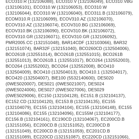
ECO310.R (132106088), ECO310.V (132106049), ECO310.VBG
(132106101), ECO310.W (132106053), ECO310.W
(132106044), ECO310.W (132106040), ECO311.B (132106079),
ECOM310.R (132106099), ECOV310.AZ (132106070),
ECOV310.AZ (132106074), ECOV310.BG (132106069),
ECOV310.BK (132106090), ECOV310.BK (132106072),
ECOV310.GR (132106071), ECOV310.GR (132106092),
PMR2005.CC (132151048), BAR14CDF (132103066), BAR32
(132151074), BAR32F (132151040), BCO260CD (132504006),
BCO261B (132551014), BCO261B (132551015), BCO261B
(132551013), BCO261B.1 (132551017), BCO264 (132552003),
BCO264 (132552002), BCO264 (132552008), BCO410
(132504009), BCO410 (132504013), BCO410.1 (132504017),
BCO420 (132504007), BIE100 (5532140600), DES020
(0WES020007), DES021 (0WES021007), DES024
(0WES024006), DES027 (0WES027006), DES029
(0WES029006), EC150 (132104128), EC151.B (132104137),
EC152.CD (132104120), EC153.B (132104135), EC155
(132104079), EC155 (132104104), EC155 (132104148), EC155
(132104086), EC155 (132104096), EC155M (132104177),
EC156.B (132104161), EC190CD (132104067), EC200CD.B
(132151056), EC200CD.B (132151052), EC200CD.B
(132151049), EC200CD.B (132151059), EC201CD.B
(132151089), EC220CD (132151087), EC220CD (132151066),