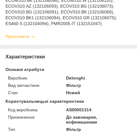
ECOM310.BK (132106098), ECOM310.W (132106110),
ECOV310.AZ (132106093), ECOV310.BG (132106073),
ECOV310.BG (132106091), ECOV310.BK (132106068),
ECOV310.BK1 (132106094), ECOV310.GR (132106075),
ES460.S (132104094), PMR2005.IT (132151047)
Приховати
Характеристики
Основні атрибути
Виробник
Delonghi
Вид запчастини
Фільтр
Стан
Новий
Користувальницькі характеристики
Код виробника
AS00001314
Призначення
До кавоварки,
кофемашинам
Тип
Фільтр