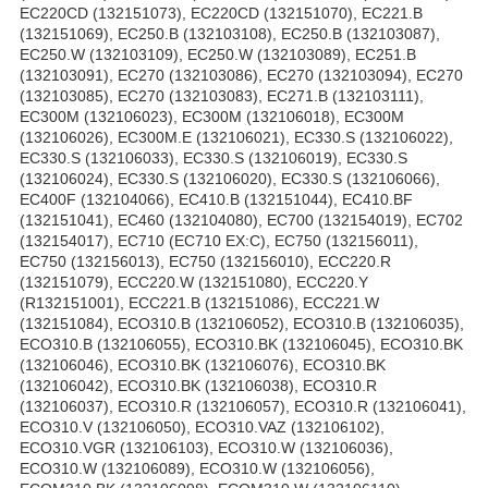
EC220CD (132151073), EC220CD (132151070), EC221.B
(132151069), EC250.B (132103108), EC250.B (132103087),
EC250.W (132103109), EC250.W (132103089), EC251.B
(132103091), EC270 (132103086), EC270 (132103094), EC270
(132103085), EC270 (132103083), EC271.B (132103111),
EC300M (132106023), EC300M (132106018), EC300M
(132106026), EC300M.E (132106021), EC330.S (132106022),
EC330.S (132106033), EC330.S (132106019), EC330.S
(132106024), EC330.S (132106020), EC330.S (132106066),
EC400F (132104066), EC410.B (132151044), EC410.BF
(132151041), EC460 (132104080), EC700 (132154019), EC702
(132154017), EC710 (EC710 EX:C), EC750 (132156011),
EC750 (132156013), EC750 (132156010), ECC220.R
(132151079), ECC220.W (132151080), ECC220.Y
(R132151001), ECC221.B (132151086), ECC221.W
(132151084), ECO310.B (132106052), ECO310.B (132106035),
ECO310.B (132106055), ECO310.BK (132106045), ECO310.BK
(132106046), ECO310.BK (132106076), ECO310.BK
(132106042), ECO310.BK (132106038), ECO310.R
(132106037), ECO310.R (132106057), ECO310.R (132106041),
ECO310.V (132106050), ECO310.VAZ (132106102),
ECO310.VGR (132106103), ECO310.W (132106036),
ECO310.W (132106089), ECO310.W (132106056),