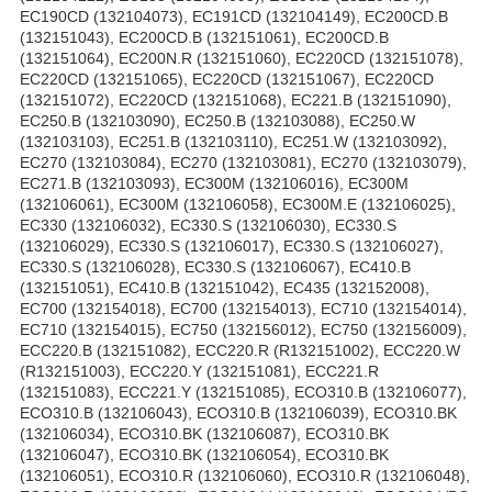
EC190CD (132104073), EC191CD (132104149), EC200CD.B
(132151043), EC200CD.B (132151061), EC200CD.B
(132151064), EC200N.R (132151060), EC220CD (132151078),
EC220CD (132151065), EC220CD (132151067), EC220CD
(132151072), EC220CD (132151068), EC221.B (132151090),
EC250.B (132103090), EC250.B (132103088), EC250.W
(132103103), EC251.B (132103110), EC251.W (132103092),
EC270 (132103084), EC270 (132103081), EC270 (132103079),
EC271.B (132103093), EC300M (132106016), EC300M
(132106061), EC300M (132106058), EC300M.E (132106025),
EC330 (132106032), EC330.S (132106030), EC330.S
(132106029), EC330.S (132106017), EC330.S (132106027),
EC330.S (132106028), EC330.S (132106067), EC410.B
(132151051), EC410.B (132151042), EC435 (132152008),
EC700 (132154018), EC700 (132154013), EC710 (132154014),
EC710 (132154015), EC750 (132156012), EC750 (132156009),
ECC220.B (132151082), ECC220.R (R132151002), ECC220.W
(R132151003), ECC220.Y (132151081), ECC221.R
(132151083), ECC221.Y (132151085), ECO310.B (132106077),
ECO310.B (132106043), ECO310.B (132106039), ECO310.BK
(132106034), ECO310.BK (132106087), ECO310.BK
(132106047), ECO310.BK (132106054), ECO310.BK
(132106051), ECO310.R (132106060), ECO310.R (132106048),