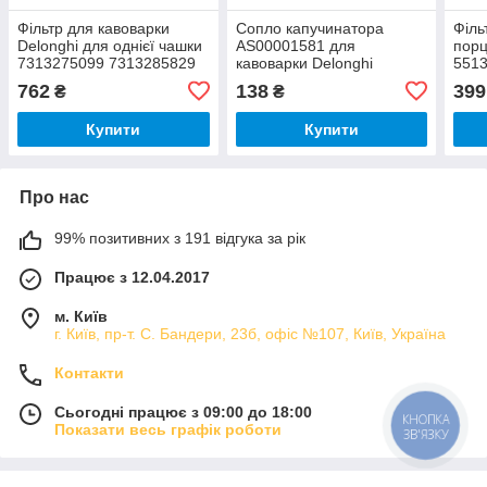
Фільтр для кавоварки
Сопло капучинатора
Філь
Delonghi для однієї чашки
AS00001581 для
пор
7313275099 7313285829
кавоварки Delonghi
551
AS00001313
каво
762
138
399
₴
₴
Купити
Купити
Про нас
99% позитивних з 191 відгука за рік
Працює з 12.04.2017
м. Київ
г. Київ, пр-т. С. Бандери, 23б, офіс №107, Київ, Україна
Контакти
Сьогодні працює з 09:00 до 18:00
КНОПКА
Показати весь графік роботи
ЗВ'ЯЗКУ