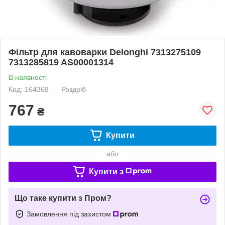
Фільтр для кавоварки Delonghi 7313275109
7313285819 AS00001314
В наявності
Код: 164368
Роздріб
767
₴
Купити
або
Купити з
Що таке купити з Пром?
Замовлення під захистом