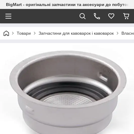
BigMart - оригінальні запчастини та аксесуари до побутової
Товари
Запчастини для кавоварок і кавоварок
Власни