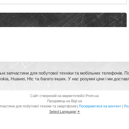
ьні запчастини для побутової техніки та мобільних телефонів. П
kia, Huawei, Htc та багато інших. У нас розумні ціни і ми достав
Сайт створений на маркетплейсі
Prom.ua
Продавець на Bigl.ua
BigMart - оригінальні запчастини для побутової техніки та смартфонів |
Поскаржитися на контент
|
Пол
Select Language
▼