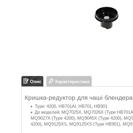
Опис
Характеристики
Кришка-редуктор для чаші блендера
Type: 4200, HB701AI, HB701, HB901
До моделей: MQ7025X, MQ7026X (Type HB701A
MQ9027X (Type 4200), MQ9045X (Type 4200), MQ9
4200), MQ9125XS, MQ9125XS (Type HB901), MQ9