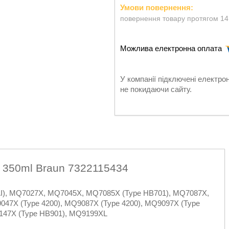
повернення товару протягом 14
У компанії підключені електро
не покидаючи сайту.
 350ml Braun 7322115434
I), MQ7027X, MQ7045X, MQ7085X (Type HB701), MQ7087X,
047X (Type 4200), MQ9087X (Type 4200), MQ9097X (Type
147X (Type HB901), MQ9199XL