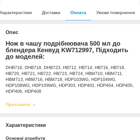
Характеристики
Доставка
Оплата
Умови повернення
Опис
Нож в чашу подрібнювача 500 мл до
блендера Кенвуд KW712997, Підходить
до моделей:
DHB716, DHB718, DHB723, HB712, HB714, HB716, HB718,
HB720, HB721, HB722, HB723, HB724, HBM710, HBM711,
HBM713, HBM716, HBM718, HDP103WG, HDP104WG,
HDP108WG, HDP109WG, HDP303, HDP402, HDP404, HDP405,
HDP406, HDP408
Приховати
Характеристики
Основні атрибути