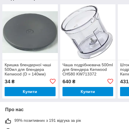
Кришка блендерної чаші
Чаша подрібнювача 500ml
Шток
500мл для блендера
для блендера Kenwood
подр
Kenwood (D = 140мм)
CH580 KW713372
Ken
KW714806
34
640
431
₴
₴
Купити
Купити
Про нас
99% позитивних з 191 відгука за рік