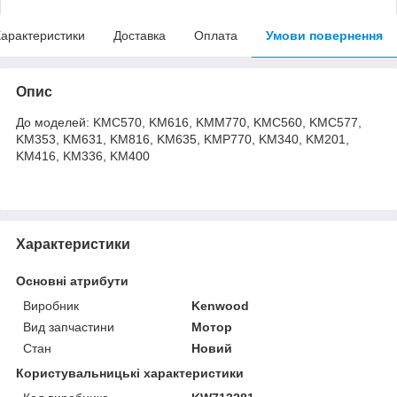
арактеристики
Доставка
Оплата
Умови повернення
Опис
До моделей: KMC570, KM616, KMM770, KMC560, KMC577,
KM353, KM631, KM816, KM635, KMP770, KM340, KM201,
KM416, KM336, KM400
Характеристики
Основні атрибути
Виробник
Kenwood
Вид запчастини
Мотор
Стан
Новий
Користувальницькі характеристики