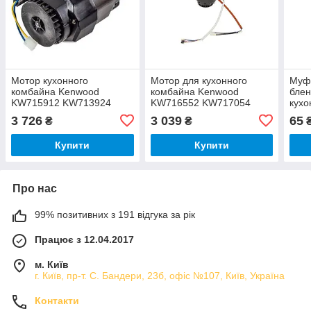
Мотор кухонного
Мотор для кухонного
Муфт
комбайна Kenwood
комбайна Kenwood
блен
KW715912 KW713924
KW716552 KW717054
кухо
KW716537
Ken
3 726
3 039
65
₴
₴
Купити
Купити
Про нас
99% позитивних з 191 відгука за рік
Працює з 12.04.2017
м. Київ
г. Київ, пр-т. С. Бандери, 23б, офіс №107, Київ, Україна
Контакти