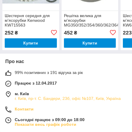
Шестерня середня для
Решітка велика для
Шест
м'ясорубки Kenwood
м'ясорубки
м'яс
KW715563
MG350/352/354/360/362/364
KW6
KW715550
252
452
223
₴
₴
Купити
Купити
Про нас
99% позитивних з 191 відгука за рік
Працює з 12.04.2017
м. Київ
г. Київ, пр-т. С. Бандери, 23б, офіс №107, Київ, Україна
Контакти
Сьогодні працює з 09:00 до 18:00
Показати весь графік роботи