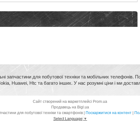
ьні запчастини для побутової техніки та мобільних телефонів. П
kia, Huawei, Htc та багато інших. У нас розумні ціни і ми достав
Сайт створений на маркетплейсі
Prom.ua
Продавець на Bigl.ua
BigMart - оригінальні запчастини для побутової техніки та смартфонів |
Поскаржитися на контент
|
Пол
Select Language
▼