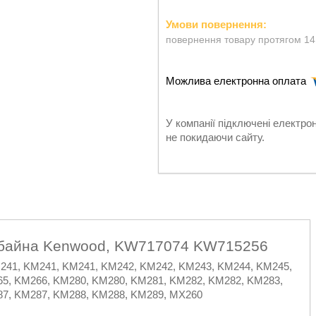
повернення товару протягом 14
У компанії підключені електро
не покидаючи сайту.
омбайна Kenwood, KW717074 KW715256
M241, KM241, KM241, KM242, KM242, KM243, KM244, KM245,
5, KM266, KM280, KM280, KM281, KM282, KM282, KM283,
87, KM287, KM288, KM288, KM289, MX260