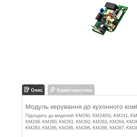
Опис
Характеристики
Модуль керування до кухонного к
Підходить до моделей: KM240, KM240SI, KM241, K
KM248, KM260, KM261, KM262, KM263, KM264, KM26
KM283, KM285, KM285, KM285, KM286, KM287, KM2