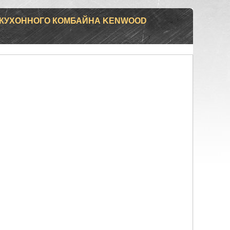
 КУХОННОГО КОМБАЙНА KENWOOD