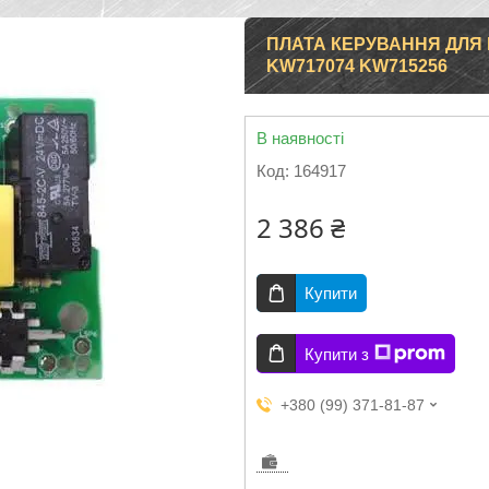
ПЛАТА КЕРУВАННЯ ДЛЯ
KW717074 KW715256
В наявності
Код:
164917
2 386 ₴
Купити
Купити з
+380 (99) 371-81-87