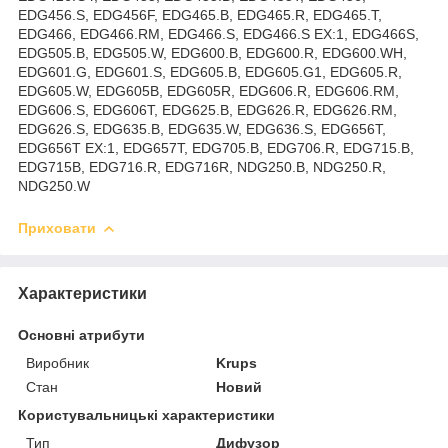
EDG456.S, EDG456F, EDG465.B, EDG465.R, EDG465.T,
EDG466, EDG466.RM, EDG466.S, EDG466.S EX:1, EDG466S,
EDG505.B, EDG505.W, EDG600.B, EDG600.R, EDG600.WH,
EDG601.G, EDG601.S, EDG605.B, EDG605.G1, EDG605.R,
EDG605.W, EDG605B, EDG605R, EDG606.R, EDG606.RM,
EDG606.S, EDG606T, EDG625.B, EDG626.R, EDG626.RM,
EDG626.S, EDG635.B, EDG635.W, EDG636.S, EDG656T,
EDG656T EX:1, EDG657T, EDG705.B, EDG706.R, EDG715.B,
EDG715B, EDG716.R, EDG716R, NDG250.B, NDG250.R,
NDG250.W
Приховати
Характеристики
Основні атрибути
Виробник
Krups
Стан
Новий
Користувальницькі характеристики
Тип
Дифузор