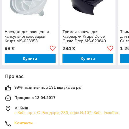
Насадка для очищення
Тримач капсул для
Трим
капсульної кавоварки
кавоварки Krups Dolce
для 
Krups MS-623953
Gusto Drop MS-623840
Gust
98
284
1 2
₴
₴
Купити
Купити
Про нас
99% позитивних з 191 відгука за рік
Працює з 12.04.2017
м. Київ
г. Київ, пр-т. С. Бандери, 23б, офіс №107, Київ, Україна
Контакти