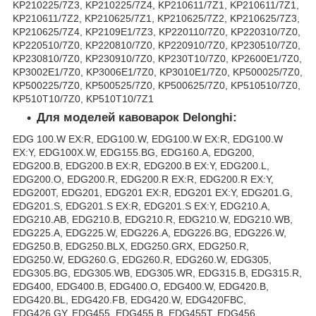
KP210225/7Z3, KP210225/7Z4, KP210611/7Z1, KP210611/7Z1,
KP210611/7Z2, KP210625/7Z1, KP210625/7Z2, KP210625/7Z3,
KP210625/7Z4, KP2109E1/7Z3, KP220110/7Z0, KP220310/7Z0,
KP220510/7Z0, KP220810/7Z0, KP220910/7Z0, KP230510/7Z0,
KP230810/7Z0, KP230910/7Z0, KP230T10/7Z0, KP2600E1/7Z0,
KP3002E1/7Z0, KP3006E1/7Z0, KP3010E1/7Z0, KP500025/7Z0,
KP500225/7Z0, KP500525/7Z0, KP500625/7Z0, KP510510/7Z0,
KP510T10/7Z0, KP510T10/7Z1
Для моделей кавоварок Delonghi:
EDG 100.W EX:R, EDG100.W, EDG100.W EX:R, EDG100.W
EX:Y, EDG100X.W, EDG155.BG, EDG160.A, EDG200,
EDG200.B, EDG200.B EX:R, EDG200.B EX:Y, EDG200.L,
EDG200.O, EDG200.R, EDG200.R EX:R, EDG200.R EX:Y,
EDG200T, EDG201, EDG201 EX:R, EDG201 EX:Y, EDG201.G,
EDG201.S, EDG201.S EX:R, EDG201.S EX:Y, EDG210.A,
EDG210.AB, EDG210.B, EDG210.R, EDG210.W, EDG210.WB,
EDG225.A, EDG225.W, EDG226.A, EDG226.BG, EDG226.W,
EDG250.B, EDG250.BLX, EDG250.GRX, EDG250.R,
EDG250.W, EDG260.G, EDG260.R, EDG260.W, EDG305,
EDG305.BG, EDG305.WB, EDG305.WR, EDG315.B, EDG315.R,
EDG400, EDG400.B, EDG400.O, EDG400.W, EDG420.B,
EDG420.BL, EDG420.FB, EDG420.W, EDG420FBC,
EDG426.GY, EDG455, EDG455.B, EDG455T, EDG456,