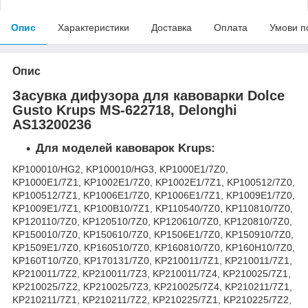
Опис
Характеристики
Доставка
Оплата
Умови п
Опис
Засувка дифузора для кавоварки Dolce
Gusto Krups MS-622718, Delonghi
AS13200236
Для моделей кавоварок Krups:
KP100010/HG2, KP100010/HG3, KP1000E1/7Z0,
KP1000E1/7Z1, KP1002E1/7Z0, KP1002E1/7Z1, KP100512/7Z0,
KP100512/7Z1, KP1006E1/7Z0, KP1006E1/7Z1, KP1009E1/7Z0,
KP1009E1/7Z1, KP100B10/7Z1, KP110540/7Z0, KP110810/7Z0,
KP120110/7Z0, KP120510/7Z0, KP120610/7Z0, KP120810/7Z0,
KP150010/7Z0, KP150610/7Z0, KP1506E1/7Z0, KP150910/7Z0,
KP1509E1/7Z0, KP160510/7Z0, KP160810/7Z0, KP160H10/7Z0,
KP160T10/7Z0, KP170131/7Z0, KP210011/7Z1, KP210011/7Z1,
KP210011/7Z2, KP210011/7Z3, KP210011/7Z4, KP210025/7Z1,
KP210025/7Z2, KP210025/7Z3, KP210025/7Z4, KP210211/7Z1,
KP210211/7Z1, KP210211/7Z2, KP210225/7Z1, KP210225/7Z2,