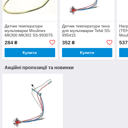
Датчик температури
Датчик температури тена
Нагр
мультиварки Moulinex
для мультиварки Tefal SS-
(ТЕН
MK300 MK302 SS-993075
995415
Moul
284
352
537
₴
₴
Купити
Купити
Акційні пропозиції та новинки