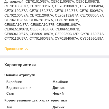
До моделей: CE701010/87A, CE701100/87A, CE701100/87B,
CE701100/87C, CE701100/87D, CE701100/87E, CE701100/89A,
CE701120/87A, CE701132/87A, CE701132/87B, CE701500/87A,
CE702100/87A, CE702120/87A, CE702132/87A, CE703800/87A,
CE704110/87A, CE867810/87A, CE867810/87B,
CE86DA10/87A, CE86DA10/87B, CE86E510/87A,
CE86E510/87B, CE86F510/87A, CE86F510/87B,
CE880410/87A, CE880910/87A, CE902800/12D, CY701160/87A,
CY7011JP/87A, CY701560/87A, CY701840/87A, CY701860/89A
Приховати
Характеристики
Основні атрибути
Виробник
Moulinex
Вид запчастини
Датчик
Стан
Новий
Користувальницькі характеристики
Тип
Датчик