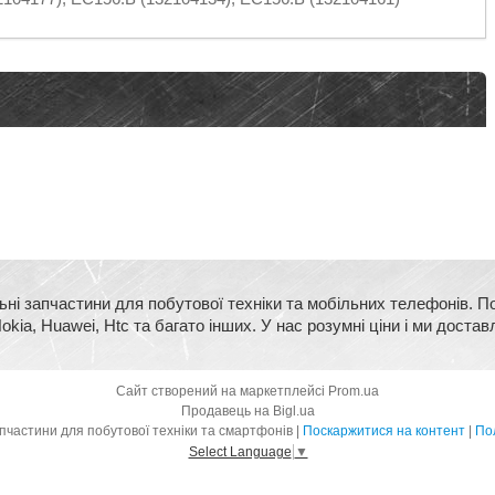
ьні запчастини для побутової техніки та мобільних телефонів. П
kia, Huawei, Htc та багато інших. У нас розумні ціни і ми достав
Сайт створений на маркетплейсі
Prom.ua
Продавець на Bigl.ua
BigMart - оригінальні запчастини для побутової техніки та смартфонів |
Поскаржитися на контент
|
Пол
Select Language
▼