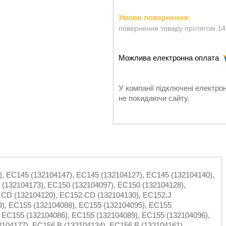
повернення товару протягом 14
У компанії підключені електро
не покидаючи сайту.
, EC145 (132104147), EC145 (132104127), EC145 (132104140),
 (132104173), EC150 (132104097), EC150 (132104128),
.CD (132104120), EC152.CD (132104130), EC152.J
9), EC155 (132104088), EC155 (132104095), EC155
 EC155 (132104086), EC155 (132104089), EC155 (132104096),
104177), EC156.B (132104134), EC156.B (132104161)