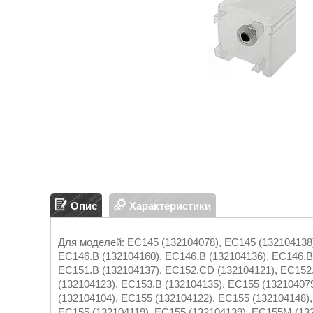
Опис
Характеристики
Для моделей: EC145 (132104078), EC145 (132104138)
EC146.B (132104160), EC146.B (132104136), EC146.B
EC151.B (132104137), EC152.CD (132104121), EC152
(132104123), EC153.B (132104135), EC155 (13210407
(132104104), EC155 (132104122), EC155 (132104148),
EC155 (132104119), EC155 (132104139), EC155M (132