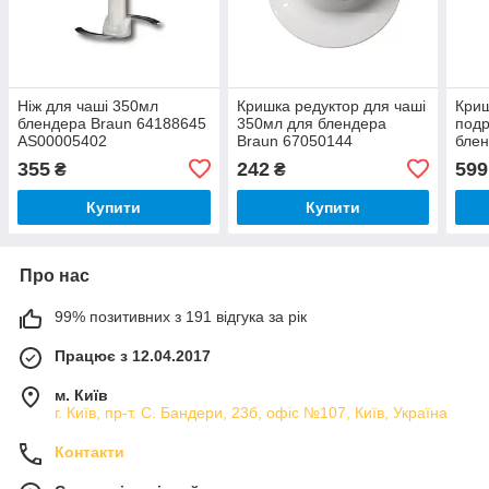
Ніж для чаші 350мл
Кришка редуктор для чаші
Криш
блендера Braun 64188645
350мл для блендера
подр
AS00005402
Braun 67050144
блен
AS00004186
AS0
355
242
599
₴
₴
Купити
Купити
Про нас
99% позитивних з 191 відгука за рік
Працює з 12.04.2017
м. Київ
г. Київ, пр-т. С. Бандери, 23б, офіс №107, Київ, Україна
Контакти