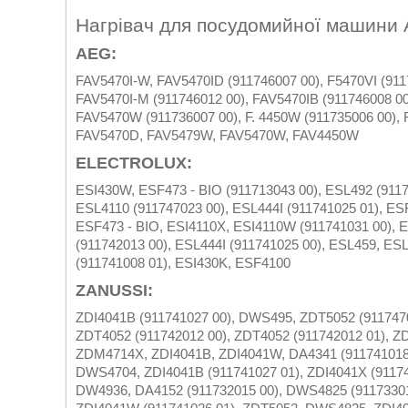
Нагрівач для посудомийної машини 
AEG:
FAV5470I-W, FAV5470ID (911746007 00), F5470VI (911
FAV5470I-M (911746012 00), FAV5470IB (911746008 00
FAV5470W (911736007 00), F. 4450W (911735006 00), 
FAV5470D, FAV5479W, FAV5470W, FAV4450W
ELECTROLUX:
ESI430W, ESF473 - BIO (911713043 00), ESL492 (9117
ESL4110 (911747023 00), ESL444I (911741025 01), ES
ESF473 - BIO, ESI4110X, ESI4110W (911741031 00), E
(911742013 00), ESL444I (911741025 00), ESL459, ES
(911741008 01), ESI430K, ESF4100
ZANUSSI:
ZDI4041B (911741027 00), DWS495, ZDT5052 (911747
ZDT4052 (911742012 00), ZDT4052 (911742012 01), ZD
ZDM4714X, ZDI4041B, ZDI4041W, DA4341 (911741018 
DWS4704, ZDI4041B (911741027 01), ZDI4041X (91174
DW4936, DA4152 (911732015 00), DWS4825 (91173301