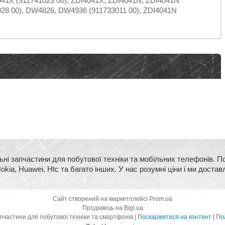
41X (911741023 00), ZDI4041X, ZDI4041N, ZDI4041N
028 00), DW4826, DW4936 (911733011 00), ZDI4041N
ьні запчастини для побутової техніки та мобільних телефонів. П
kia, Huawei, Htc та багато інших. У нас розумні ціни і ми достав
Сайт створений на маркетплейсі
Prom.ua
Продавець на Bigl.ua
BigMart - оригінальні запчастини для побутової техніки та смартфонів |
Поскаржитися на контент
|
Пол