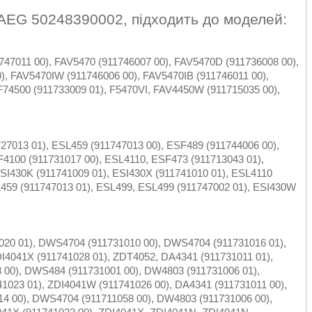
AEG 50248390002, підходить до моделей:
747011 00), FAV5470 (911746007 00), FAV5470D (911736008 00),
), FAV5470IW (911746006 00), FAV5470IB (911746011 00),
F74500 (911733009 01), F5470VI, FAV4450W (911715035 00),
27013 01), ESL459 (911747013 00), ESF489 (911744006 00),
F4100 (911731017 00), ESL4110, ESF473 (911713043 01),
SI430K (911741009 01), ESI430X (911741010 01), ESL4110
L459 (911747013 01), ESL499, ESL499 (911747002 01), ESI430W
020 01), DWS4704 (911731010 00), DWS4704 (911731016 01),
I4041X (911741028 01), ZDT4052, DA4341 (911731011 01),
00), DWS484 (911731001 00), DW4803 (911731006 01),
1023 01), ZDI4041W (911741026 00), DA4341 (911731011 00),
4 00), DWS4704 (911711058 00), DW4803 (911731006 00),