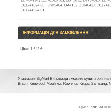
ZDI4041W (911741026 01), ZDT5052, DWS4825, ZDI40
(911741024 00), DWS484, DA4152, ZDI4041X (911741
(911741024 01)
ІНФОРМАЦІЯ ДЛЯ ЗАМОВЛЕННЯ
Ціна:
1 643 ₴
У магазині BigMart Ви завжди зможете купити оригінал
Braun, Kenwood, Moulinex, Rowenta, Krups, Samsung, No