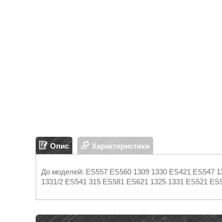
Опис
Характеристики
До моделей: ES557 ES560 1309 1330 ES421 ES547 13
1331/2 ES541 315 ES581 ES621 1325 1331 ES521 ES5