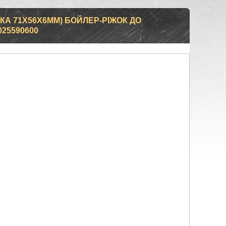
А 71X56X6ММ) БОЙЛЕР-РІЖОК ДО
25590600