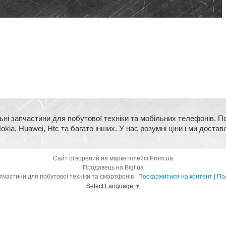
ьні запчастини для побутової техніки та мобільних телефонів. П
kia, Huawei, Htc та багато інших. У нас розумні ціни і ми достав
Сайт створений на маркетплейсі
Prom.ua
Продавець на Bigl.ua
BigMart - оригінальні запчастини для побутової техніки та смартфонів |
Поскаржитися на контент
|
Пол
Select Language
▼